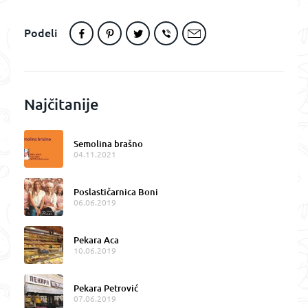
Podeli
Najčitanije
Semolina brašno
04.11.2021
Poslastičarnica Boni
06.06.2019
Pekara Aca
10.06.2019
Pekara Petrović
07.06.2019