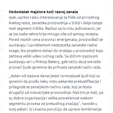
Nedostatak majstora koči razvoj zanata
Ipak, uprkos rastu interesovanja za hleb od prirodnog
kiselog testa, zanatska proizvodnja u Srbiji i dalje ostaje
mali segment tržišta. Razlozi za to nisu jednostavni, jer
se iza svake vekne krije mnogo više od samog recepta.
Pored visokih cena sirovina i energenata, proizvođači se
suočavaju i s problemom nedostatka zanatske radne
snage, što posebno dolazi do izražaja u proizvodnji koja
zahteva veliki udeo ručnog rada. Sa sličnim izazovom
suočavaju se i u Pretop Bakery, gde ističu da je sve teže
pronaći ljude spremne da prihvate zanatski način rada.
„Jedan od izazova danas jeste i pronalazak ljudi koji su
spremni da prođu neku vrstu pekarske prekvalifikacije i
prilagode se zanatskom načinu rada, koji je dosta
drugačiji od industrijske proizvodnje. Naš tim je mali, pa
su dobra organizacija i velika posvećenost svakom
segmentu procesa od presudnog značaja”, navode u
ovoj pekari. Iz Levaina poručuju da upravo kombinacija