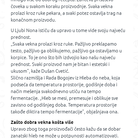
čoveka u svakom koraku proizvodnje. Svaka vekna
prolazi kroz ruke pekara, a svaki potez ostavlja trag na
konačnom proizvodu.
U Ljubi Nona ističu da upravo u tome vide svoju najveću
prednost.
„Svaka vekna prolazi kroz ruke. Pažljivo preklapamo
testo, pažljivo ga oblikujemo, pažljivo ga ostavljamo u
korpice. To je ono što bih izdvojio kao našu najveću
prednost. Svaki proizvod nam je bitan i estetski i
ukusom”, kaže Dušan Cvetić.
Slično razmišlja i Rada Bogojev iz Hleba do neba, koja
podseća da temperatura prostorije, godišnje doba i
način mešenja svakodnevno utiču na tempo
fermentacije. „Hleb se mesi, premesuje i oblikuje sve
zavisno od godišnjeg doba. Temperatura prostorije
takođe diktira tempo fermentacije”, objašnjava ona.
Zašto dobra vekna košta više
Upravo zbog toga proizvođači često kažu da se dobar
zanatski hleb ne može u potpunosti automatizovati.