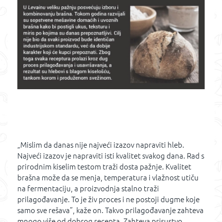
„Mislim da danas nije najveći izazov napraviti hleb.
Najveći izazov je napraviti isti kvalitet svakog dana. Rad s
prirodnim kiselim testom traži dosta pažnje. Kvalitet
brašna može da se menja, temperatura i vlažnost utiču
na fermentaciju, a proizvodnja stalno traži
prilagođavanje. To je živ proces i ne postoji dugme koje
samo sve rešava”, kaže on. Takvo prilagođavanje zahteva
mnogo više od dobrog recepta. Zahteva prisustvo