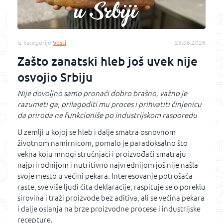
Iz kategorije
Vesti
23.06.2026
Zašto zanatski hleb još uvek nije
osvojio Srbiju
Nije dovoljno samo pronaći dobro brašno, važno je
razumeti ga, prilagoditi mu proces i prihvatiti činjenicu
da priroda ne funkcioniše po industrijskom rasporedu
U zemlji u kojoj se hleb i dalje smatra osnovnom
životnom namirnicom, pomalo je paradoksalno što
vekna koju mnogi stručnjaci i proizvođači smatraju
najprirodnijom i nutritivno najvrednijom još nije našla
svoje mesto u većini pekara. Interesovanje potrošača
raste, sve više ljudi čita deklaracije, raspituje se o poreklu
sirovina i traži proizvode bez aditiva, ali se većina pekara
i dalje oslanja na brze proizvodne procese i industrijske
recepture.