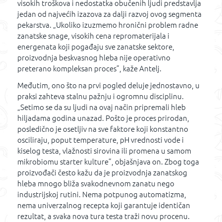
visokih troškova i nedostatka obučenih ljudi predstavlja
jedan od najvećih izazova za dalji razvoj ovog segmenta
pekarstva. „Ukoliko izuzmemo hronični problem radne
zanatske snage, visokih cena repromaterijala i
energenata koji pogađaju sve zanatske sektore,
proizvodnja beskvasnog hleba nije operativno
preterano kompleksan proces”, kaže Antelj.
Međutim, ono što na prvi pogled deluje jednostavno, u
praksi zahteva stalnu pažnju i ogromnu disciplinu.
„Setimo se da su ljudi na ovaj način pripremali hleb
hiljadama godina unazad. Pošto je proces prirodan,
posledično je osetljiv na sve faktore koji konstantno
osciliraju, poput temperature, pH vrednosti vode i
kiselog testa, vlažnosti sirovina ili promena u samom
mikrobiomu starter kulture”, objašnjava on. Zbog toga
proizvođači često kažu da je proizvodnja zanatskog
hleba mnogo bliža svakodnevnom zanatu nego
industrijskoj rutini. Nema potpunog automatizma,
nema univerzalnog recepta koji garantuje identičan
rezultat, a svaka nova tura testa traži novu procenu.