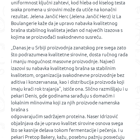
uniformnost ključni zahtevi, kod hleba od kiselog testa
svaka promena u sirovini može da utiče na konačni
rezultat. Jelena Jančić Herc (Jelena Jančić Herz) iz La
Boulangerie kaže da je upravo nabavka kvalitetnog
brašna stabilnog kvaliteta jedan od najvećih izazova s
kojima se proizvođači svakodnevno susreću.
„Danas je u Srbiji proizvodnja zanatskog pre svega zato
što podrazumeva kvalitetne sirovine, dosta ručnog rada
i manju mogućnost masovne proizvodnje. Najveći
izazovi su nabavka kvalitetnog brašna sa stabilnim
kvalitetom, organizacija svakodnevne proizvodnje bez
aditiva i konzervanasa, kao i distribucija proizvoda koji
imaju kraći rok trajanja”, ističe ona. Slično razmišljaju i u
pekari Denis, gde godinama sarađuju s domaćim i
lokalnim mlinovima koji za njih proizvode namenska
brašna s
odgovarajućim sadržajem proteina. Naser Idrizović
objašnjava da je upravo kvalitet sirovine osnova svega
što se kasnije dešava tokom fermentacije i pečenja. I u
pekari Pretop Bakery, kažu, posebnu pažnju posvećuju