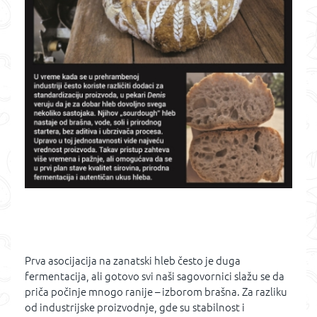
Prva asocijacija na zanatski hleb često je duga
fermentacija, ali gotovo svi naši sagovornici slažu se da
priča počinje mnogo ranije – izborom brašna. Za razliku
od industrijske proizvodnje, gde su stabilnost i