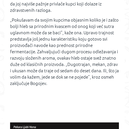
da joj najviše pažnje privlače kupci koji dolaze iz
zdravstvenih razloga.
„Pokušavam da svojim kupcima objasnim koliko je i zašto
bolji hleb sa prirodnim kvascem od onog koji već sutra
uglavnom može da se baci”, kaže ona. Upravo trajnost
predstavlja još jednu karakteristiku koju gotovo svi
proizvođači navode kao prednost prirodne
fermentacije. Zahvaljujući dugom procesu odležavanja i
razvoju složenih aroma, ovakav hleb ostaje svež znatno
duže od klasičnih proizvoda. „Dugotrajan, mekan, zdrav
i ukusan može da traje od sedam do deset dana. Ili, što ja
volim da kažem, jede se dok se ne pojede”, kroz osmeh
zaključuje Bogojev.