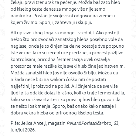
čekaju pravi trenutak za pečenje. Možda baš zato hleb
od kiselog testa danas za mnoge više nije samo
namirnica. Postao je svojevrsni odgovor na vreme u
kojem živimo. Sporiji, zahtevniji i skuplji.
Ali upravo zbog toga za mnoge – vredniji. Ako postoji
nešto što proizvođači zanatskog hleba posebno vole da
naglase, onda je to činjenica da ne postoje dve potpuno
iste vekne. Iako su recepture precizne, a procesi pažljivo
kontrolisani, prirodna fermentacija uvek ostavlja
prostor za male razlike koje svaki hleb čine jedinstvenim.
Možda zanatski hleb još nije osvojio Srbiju. Možda ga
nikada neće biti na svakom ćošku niti će postati
najjeftiniji proizvod na polici. Ali činjenica da sve više
ljudi pita odakle dolazi brašno, koliko traje fermentacija,
kako se održava starter i ko pravi njihov hleb govori da
se nešto ipak menja. Sporo, baš onako kako nastaje i
dobra vekna hleba od prirodnog kiselog testa.
Piše: Jelica Antelj, magazin
Pekar&Poslastičar
broj 63,
jun/jul 2026.