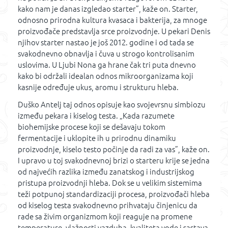
kako nam je danas izgledao starter”, kaže on. Starter,
odnosno prirodna kultura kvasaca i bakterija, za mnoge
proizvođače predstavlja srce proizvodnje. U pekari Denis
njihov starter nastao je još 2012. godine i od tada se
svakodnevno obnavlja i čuva u strogo kontrolisanim
uslovima. U Ljubi Nona ga hrane čak tri puta dnevno
kako bi održali idealan odnos mikroorganizama koji
kasnije određuje ukus, aromu i strukturu hleba.
Duško Antelj taj odnos opisuje kao svojevrsnu simbiozu
između pekara i kiselog testa. „Kada razumete
biohemijske procese koji se dešavaju tokom
fermentacije i uklopite ih u prirodnu dinamiku
proizvodnje, kiselo testo počinje da radi za vas”, kaže on.
I upravo u toj svakodnevnoj brizi o starteru krije se jedna
od najvećih razlika između zanatskog i industrijskog
pristupa proizvodnji hleba. Dok se u velikim sistemima
teži potpunoj standardizaciji procesa, proizvođači hleba
od kiselog testa svakodnevno prihvataju činjenicu da
rade sa živim organizmom koji reaguje na promene
temperature, vlažnosti vazduha, kvaliteta vode i sastava