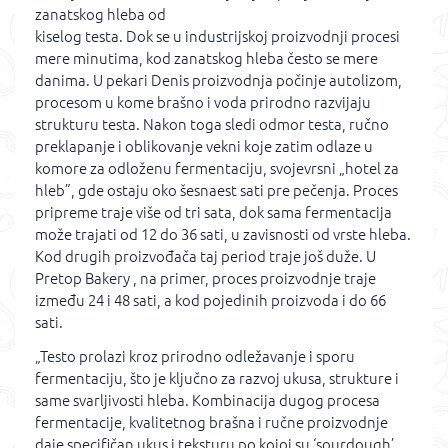
zanatskog hleba od
kiselog testa. Dok se u industrijskoj proizvodnji procesi
mere minutima, kod zanatskog hleba često se mere
danima. U pekari Denis proizvodnja počinje autolizom,
procesom u kome brašno i voda prirodno razvijaju
strukturu testa. Nakon toga sledi odmor testa, ručno
preklapanje i oblikovanje vekni koje zatim odlaze u
komore za odloženu fermentaciju, svojevrsni „hotel za
hleb”, gde ostaju oko šesnaest sati pre pečenja. Proces
pripreme traje više od tri sata, dok sama fermentacija
može trajati od 12 do 36 sati, u zavisnosti od vrste hleba.
Kod drugih proizvođača taj period traje još duže. U
Pretop Bakery , na primer, proces proizvodnje traje
između 24 i 48 sati, a kod pojedinih proizvoda i do 66
sati.
„Testo prolazi kroz prirodno odležavanje i sporu
fermentaciju, što je ključno za razvoj ukusa, strukture i
same svarljivosti hleba. Kombinacija dugog procesa
fermentacije, kvalitetnog brašna i ručne proizvodnje
daje specifičan ukus i teksturu po kojoj su ‘sourdough’