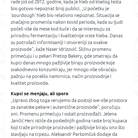
rade još od 2012. godine, kada je hleb od kiselog testa
bio gotovo nepoznat široj publici. „U početku je
‘sourdough’ hleb bio relativno nepoznat. Situacija se
značajno promenila nakon kovid perioda, kada su ljudi
počeli više da mese kod kuće i da se interesuju za
prirodnu fermentaciju i kvalitetnije vrste hleba. Danas
su potrošači informisaniji i otvoreniji za ovakve
proizvode”, kaže Naser Idrizović. Sličnu promenu
primećuju i u pekari Pretop Bakery, gde smatraju da
kupci danas mnogo pažljivije biraju proizvode koje
svakodnevno konzumiraju, jer mnogo više obraćaju
pažnju na poreklo namirnica, način proizvodnje i
kvalitet proizvoda.
Kupci se menjaju, ali sporo
„Upravo zbog toga verujemo da postoji sve više prostora
za zanatske pekare i autentične proizvode”, poručuju
oni. Promenu primećuju i ostali proizvođači. Jelena
Jančić Herc ističe da poslednjih godina raste broj kupaca
koji traže prirodnije proizvode i pažljivije biraju ono što
stavljaju na trpezu. Aleksandr Parkomčuk dodaje da