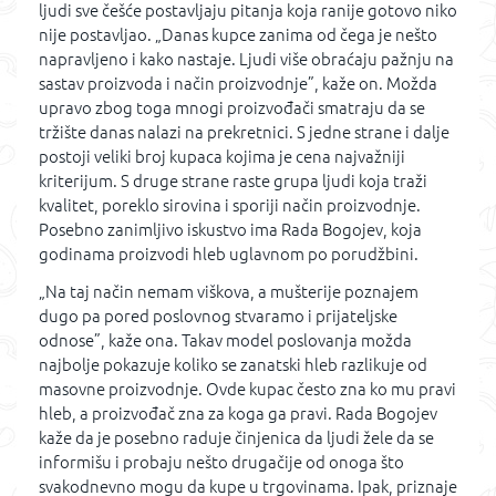
ljudi sve češće postavljaju pitanja koja ranije gotovo niko
nije postavljao. „Danas kupce zanima od čega je nešto
napravljeno i kako nastaje. Ljudi više obraćaju pažnju na
sastav proizvoda i način proizvodnje”, kaže on. Možda
upravo zbog toga mnogi proizvođači smatraju da se
tržište danas nalazi na prekretnici. S jedne strane i dalje
postoji veliki broj kupaca kojima je cena najvažniji
kriterijum. S druge strane raste grupa ljudi koja traži
kvalitet, poreklo sirovina i sporiji način proizvodnje.
Posebno zanimljivo iskustvo ima Rada Bogojev, koja
godinama proizvodi hleb uglavnom po porudžbini.
„Na taj način nemam viškova, a mušterije poznajem
dugo pa pored poslovnog stvaramo i prijateljske
odnose”, kaže ona. Takav model poslovanja možda
najbolje pokazuje koliko se zanatski hleb razlikuje od
masovne proizvodnje. Ovde kupac često zna ko mu pravi
hleb, a proizvođač zna za koga ga pravi. Rada Bogojev
kaže da je posebno raduje činjenica da ljudi žele da se
informišu i probaju nešto drugačije od onoga što
svakodnevno mogu da kupe u trgovinama. Ipak, priznaje