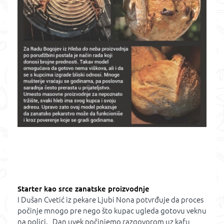
Starter kao srce zanatske proizvodnje
I Dušan Cvetić iz pekare Ljubi Nona potvrđuje da proces
počinje mnogo pre nego što kupac ugleda gotovu veknu
na polici. „Dan uvek počinjemo razgovorom uz kafu