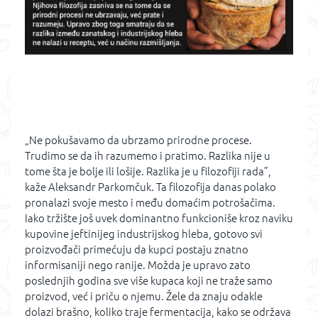
„Ne pokušavamo da ubrzamo prirodne procese.
Trudimo se da ih razumemo i pratimo. Razlika nije u
tome šta je bolje ili lošije. Razlika je u filozofiji rada”,
kaže Aleksandr Parkomčuk. Ta filozofija danas polako
pronalazi svoje mesto i među domaćim potrošačima.
Iako tržište još uvek dominantno funkcioniše kroz naviku
kupovine jeftinijeg industrijskog hleba, gotovo svi
proizvođači primećuju da kupci postaju znatno
informisaniji nego ranije. Možda je upravo zato
poslednjih godina sve više kupaca koji ne traže samo
proizvod, već i priču o njemu. Žele da znaju odakle
dolazi brašno, koliko traje fermentacija, kako se održava