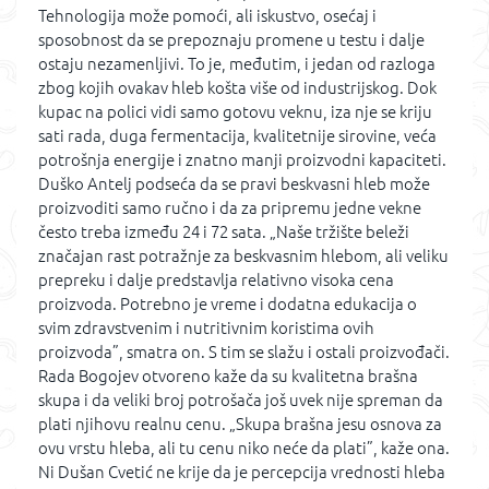
Tehnologija može pomoći, ali iskustvo, osećaj i
sposobnost da se prepoznaju promene u testu i dalje
ostaju nezamenljivi. To je, međutim, i jedan od razloga
zbog kojih ovakav hleb košta više od industrijskog. Dok
kupac na polici vidi samo gotovu veknu, iza nje se kriju
sati rada, duga fermentacija, kvalitetnije sirovine, veća
potrošnja energije i znatno manji proizvodni kapaciteti.
Duško Antelj podseća da se pravi beskvasni hleb može
proizvoditi samo ručno i da za pripremu jedne vekne
često treba između 24 i 72 sata. „Naše tržište beleži
značajan rast potražnje za beskvasnim hlebom, ali veliku
prepreku i dalje predstavlja relativno visoka cena
proizvoda. Potrebno je vreme i dodatna edukacija o
svim zdravstvenim i nutritivnim koristima ovih
proizvoda”, smatra on. S tim se slažu i ostali proizvođači.
Rada Bogojev otvoreno kaže da su kvalitetna brašna
skupa i da veliki broj potrošača još uvek nije spreman da
plati njihovu realnu cenu. „Skupa brašna jesu osnova za
ovu vrstu hleba, ali tu cenu niko neće da plati”, kaže ona.
Ni Dušan Cvetić ne krije da je percepcija vrednosti hleba