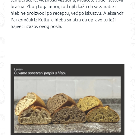
brašna. Zbog toga mnogi od njih kažu da se zanatski
hleb ne proizvodi po receptu, već po iskustvu. Aleksandr
Parkomčuk iz Kulture hleba smatra da upravo tu leži
najveći izazov ovog posla.