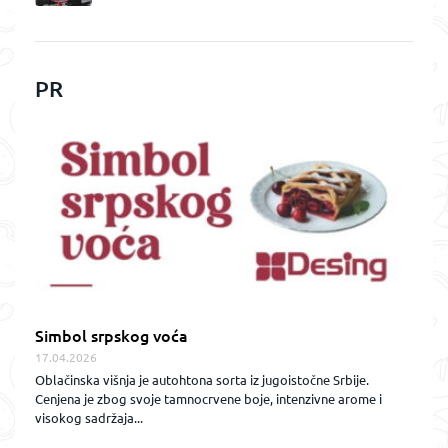
PR
Simbol srpskog voća
17.04.2026
Oblačinska višnja je autohtona sorta iz jugoistočne Srbije.
Cenjena je zbog svoje tamnocrvene boje, intenzivne arome i
visokog sadržaja...