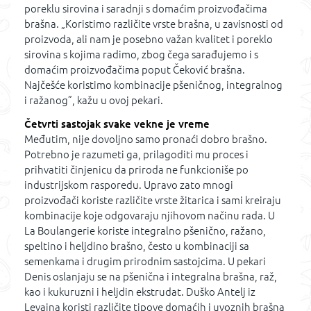
poreklu sirovina i saradnji s domaćim proizvođačima
brašna. „Koristimo različite vrste brašna, u zavisnosti od
proizvoda, ali nam je posebno važan kvalitet i poreklo
sirovina s kojima radimo, zbog čega sarađujemo i s
domaćim proizvođačima poput Čeković brašna.
Najčešće koristimo kombinacije pšeničnog, integralnog
i ražanog”, kažu u ovoj pekari.
Četvrti sastojak svake vekne je vreme
Međutim, nije dovoljno samo pronaći dobro brašno.
Potrebno je razumeti ga, prilagoditi mu proces i
prihvatiti činjenicu da priroda ne funkcioniše po
industrijskom rasporedu. Upravo zato mnogi
proizvođači koriste različite vrste žitarica i sami kreiraju
kombinacije koje odgovaraju njihovom načinu rada. U
La Boulangerie koriste integralno pšenično, ražano,
speltino i heljdino brašno, često u kombinaciji sa
semenkama i drugim prirodnim sastojcima. U pekari
Denis oslanjaju se na pšenična i integralna brašna, raž,
kao i kukuruzni i heljdin ekstrudat. Duško Antelj iz
Levaina koristi različite tipove domaćih i uvoznih brašna