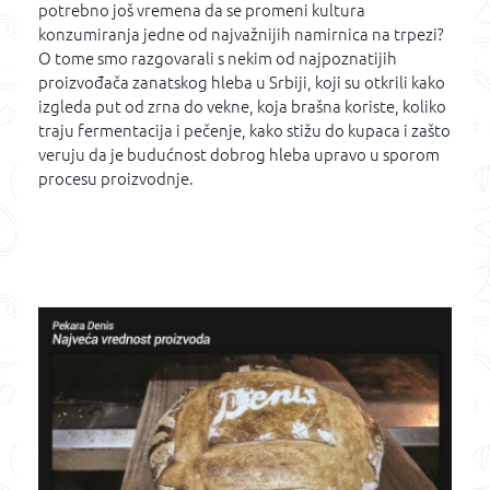
potrebno još vremena da se promeni kultura
konzumiranja jedne od najvažnijih namirnica na trpezi?
O tome smo razgovarali s nekim od najpoznatijih
proizvođača zanatskog hleba u Srbiji, koji su otkrili kako
izgleda put od zrna do vekne, koja brašna koriste, koliko
traju fermentacija i pečenje, kako stižu do kupaca i zašto
veruju da je budućnost dobrog hleba upravo u sporom
procesu proizvodnje.