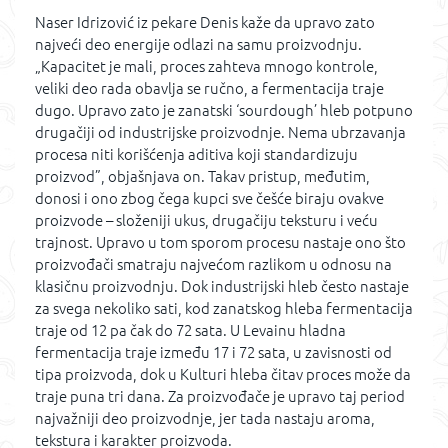
Naser Idrizović iz pekare Denis kaže da upravo zato
najveći deo energije odlazi na samu proizvodnju.
„Kapacitet je mali, proces zahteva mnogo kontrole,
veliki deo rada obavlja se ručno, a fermentacija traje
dugo. Upravo zato je zanatski ‘sourdough’ hleb potpuno
drugačiji od industrijske proizvodnje. Nema ubrzavanja
procesa niti korišćenja aditiva koji standardizuju
proizvod”, objašnjava on. Takav pristup, međutim,
donosi i ono zbog čega kupci sve češće biraju ovakve
proizvode – složeniji ukus, drugačiju teksturu i veću
trajnost. Upravo u tom sporom procesu nastaje ono što
proizvođači smatraju najvećom razlikom u odnosu na
klasičnu proizvodnju. Dok industrijski hleb često nastaje
za svega nekoliko sati, kod zanatskog hleba fermentacija
traje od 12 pa čak do 72 sata. U Levainu hladna
fermentacija traje između 17 i 72 sata, u zavisnosti od
tipa proizvoda, dok u Kulturi hleba čitav proces može da
traje puna tri dana. Za proizvođače je upravo taj period
najvažniji deo proizvodnje, jer tada nastaju aroma,
tekstura i karakter proizvoda.