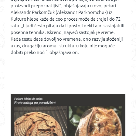
proizvodi prepoznatljivi”, objašnjavaju u ovoj pekari.
Aleksandr Parkomčuk (Aleksandr Parkhomchuk) iz
Kulture hleba kaže da ceo proces može da traje i do 72
sata. „Ljudi često pitaju da li postoji neki tajni sastojak ili
posebna tehnika. Iskreno, najveći sastojak je vreme.
Kada testu date dovoljno vremena, ono razvija složeniji
ukus, drugačiju aromu i strukturu koju nije moguće
dobiti preko noći”, objašnjava on.