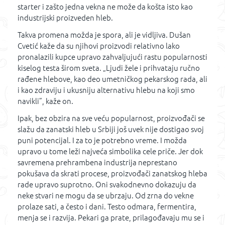
starter i zašto jedna vekna ne može da košta isto kao
industrijski proizveden hleb.
Takva promena možda je spora, ali je vidljiva. Dušan
Cvetić kaže da su njihovi proizvodi relativno lako
pronalazili kupce upravo zahvaljujući rastu popularnosti
kiselog testa širom sveta. „Ljudi žele i prihvataju ručno
rađene hlebove, kao deo umetničkog pekarskog rada, ali
i kao zdraviju i ukusniju alternativu hlebu na koji smo
navikli”, kaže on.
Ipak, bez obzira na sve veću popularnost, proizvođači se
slažu da zanatski hleb u Srbiji još uvek nije dostigao svoj
puni potencijal. I za to je potrebno vreme. I možda
upravo u tome leži najveća simbolika cele priče. Jer dok
savremena prehrambena industrija neprestano
pokušava da skrati procese, proizvođači zanatskog hleba
rade upravo suprotno. Oni svakodnevno dokazuju da
neke stvari ne mogu da se ubrzaju. Od zrna do vekne
prolaze sati, a često i dani. Testo odmara, fermentira,
menja se i razvija. Pekari ga prate, prilagođavaju mu se i