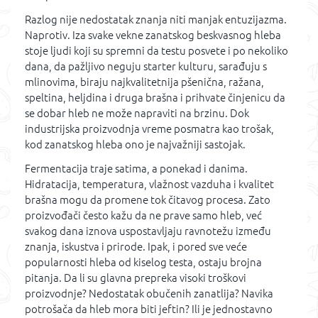
Razlog nije nedostatak znanja niti manjak entuzijazma.
Naprotiv. Iza svake vekne zanatskog beskvasnog hleba
stoje ljudi koji su spremni da testu posvete i po nekoliko
dana, da pažljivo neguju starter kulturu, sarađuju s
mlinovima, biraju najkvalitetnija pšenična, ražana,
speltina, heljdina i druga brašna i prihvate činjenicu da
se dobar hleb ne može napraviti na brzinu. Dok
industrijska proizvodnja vreme posmatra kao trošak,
kod zanatskog hleba ono je najvažniji sastojak.
Fermentacija traje satima, a ponekad i danima.
Hidratacija, temperatura, vlažnost vazduha i kvalitet
brašna mogu da promene tok čitavog procesa. Zato
proizvođači često kažu da ne prave samo hleb, već
svakog dana iznova uspostavljaju ravnotežu između
znanja, iskustva i prirode. Ipak, i pored sve veće
popularnosti hleba od kiselog testa, ostaju brojna
pitanja. Da li su glavna prepreka visoki troškovi
proizvodnje? Nedostatak obučenih zanatlija? Navika
potrošača da hleb mora biti jeftin? Ili je jednostavno