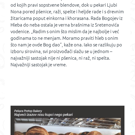
od kojih pravi sopstvene blendove, dok u pekari Ljubi
Nona pored pšenice, raži, spelte i heljde rade i s drevnim
žitaricama poput einkorna i khorasana. Rada Bogojev iz
Hleba do neba ostala je verna brašnima iz Sretenovića
vodenice. „Radim s onim što mislim da je najbolje i već
godinama to ne menjam. Moramo praviti hleb s onim
što nam je ovde Bog dao”, kaže ona. Iako se razlikuju po
izboru sirovina, svi proizvođači slažu se u jednom –
najvažniji sastojak nije ni pšenica, ni raž, ni spelta.
Najvažniji sastojak je vreme.