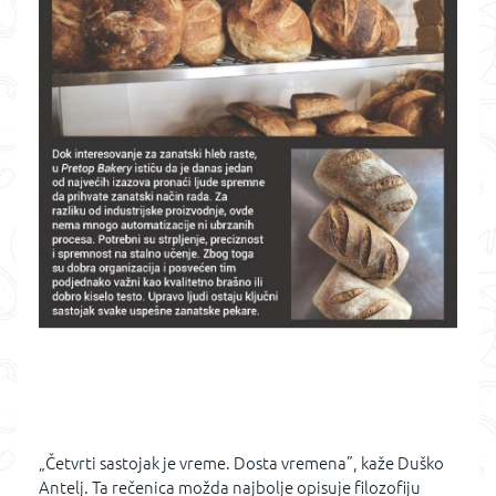
„Četvrti sastojak je vreme. Dosta vremena”, kaže Duško
Antelj. Ta rečenica možda najbolje opisuje filozofiju