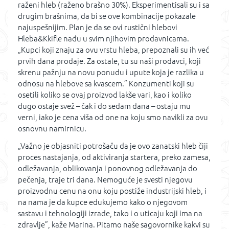
raženi hleb (raženo brašno 30%). Eksperimentisali su i sa
drugim brašnima, da bi se ove kombinacije pokazale
najuspešnijim. Plan je da se ovi rustični hlebovi
Hleba&Kkifle nađu u svim njihovim prodavnicama.
„Kupci koji znaju za ovu vrstu hleba, prepoznali su ih već
prvih dana prodaje. Za ostale, tu su naši prodavci, koji
skrenu pažnju na novu ponudu i upute koja je razlika u
odnosu na hlebove sa kvascem.” Konzumenti koji su
osetili koliko se ovaj proizvod lakše vari, kao i koliko
dugo ostaje svež – čak i do sedam dana – ostaju mu
verni, iako je cena viša od one na koju smo navikli za ovu
osnovnu namirnicu.
„Važno je objasniti potrošaču da je ovo zanatski hleb čiji
proces nastajanja, od aktiviranja startera, preko zamesa,
odležavanja, oblikovanja i ponovnog odležavanja do
pečenja, traje tri dana. Nemoguće je svesti njegovu
proizvodnu cenu na onu koju postiže industrijski hleb, i
na nama je da kupce edukujemo kako o njegovom
sastavu i tehnologiji izrade, tako i o uticaju koji ima na
zdravlje”, kaže Marina. Pitamo naše sagovornike kakvi su