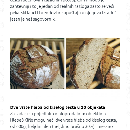
zahtevniji i to je jedan od realnih razloga zašto se veći
pekarski lanci i brendovi ne upuštaju u njegovu izradu”,
jasan je naš sagovornik.
Dve vrste hleba od kiselog testa u 20 objekata
Za sada se u pojedinim maloprodajnim objektima
Hleba&Kifle mogu naći dve vrste hleba od kiselog testa,
od 600g, heljdin hleb (heljdino brašno 30%) i mešano