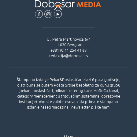
Ul.
Petra Martinovića 6/4
11 030
Beograd
+381 (0)11 254 41 69
redakcija@dobosar.rs
Štampano izdanje Pekar&Poslastičar izlazi 6 puta godišnje,
distribuira se putem Pošta Srbije besplatno za ciljnu grupu
(pekari, poslastičari, mlinari, ketering kuće, HoReCa kanal,
category menagement u trgovačkim sistemima, obrazovne
institucije). Ako ste zainteresovani da primate štampano
izdanje našeg magazina i newsletter pišite nam.