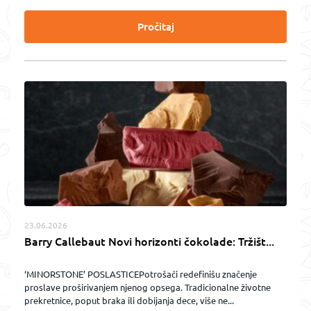
Pročitaj
23.06.2026
Barry Callebaut Novi horizonti čokolade: Tržišt...
‘MINORSTONE’ POSLASTICEPotrošači redefinišu značenje
proslave proširivanjem njenog opsega. Tradicionalne životne
prekretnice, poput braka ili dobijanja dece, više ne...