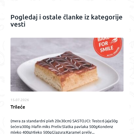
Pogledaj i ostale članke iz kategorije
vesti
15.07.2026
Trileće
(mera za standardni pleh 20x30cm) SASTOJCI: Testo:6 jaja50g
šećera300g Mafin miks Preliv:Slatka pavlaka 500gKondenz
mleko 400gMleko 500gGlazura:Karamel preliv...