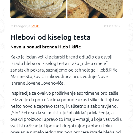
Iz kategorije
Vesti
01.03.2023
Hlebovi od kiselog testa
Novo u ponudi brenda Hleb i kifle
Kako je jedan veliki pekarski brend odlučio da osvoji
izradu hleba od kiselog testa i tako „uđe u cipele”
zanatskih pekara, saznajemo od tehnologa Hleb&Kifle
Marine Stojković i rukovodioca proizvodnje Nove
Ishrane Jovana Jovanovića.
Inspiracija za ovakvo proširivanje asortimana proizašla
je iz želje da potrošačima ponude ukus i slike detinjstva –
nešto novo a zapravo staro, kvalitetno a zaboravljeno.
„Složićete se da su mirisi ključni okidač privlačenja, a
ovakvi proizvodi upravo to imaju – magiju koja vas vodi u
svet istraživanja. Uporne i dugotrajne probe u toku
osvajanja nimalo jednostavnog procesa izrade hleba od