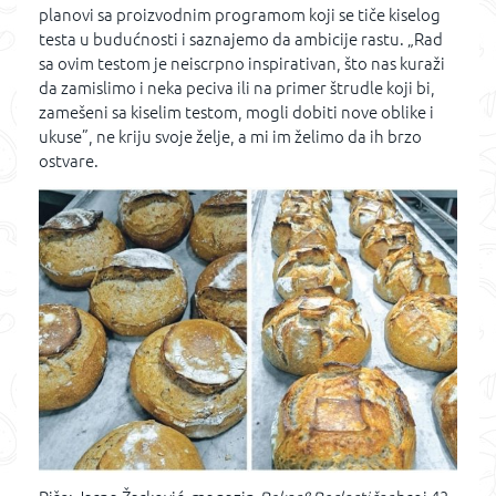
planovi sa proizvodnim programom koji se tiče kiselog
testa u budućnosti i saznajemo da ambicije rastu. „Rad
sa ovim testom je neiscrpno inspirativan, što nas kuraži
da zamislimo i neka peciva ili na primer štrudle koji bi,
zamešeni sa kiselim testom, mogli dobiti nove oblike i
ukuse”, ne kriju svoje želje, a mi im želimo da ih brzo
ostvare.