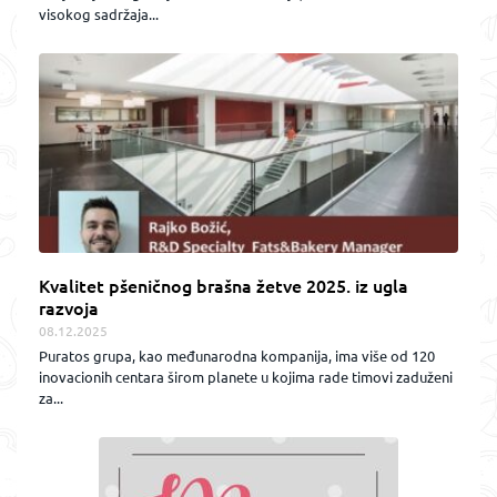
visokog sadržaja...
Kvalitet pšeničnog brašna žetve 2025. iz ugla
razvoja
08.12.2025
Puratos grupa, kao međunarodna kompanija, ima više od 120
inovacionih centara širom planete u kojima rade timovi zaduženi
za...