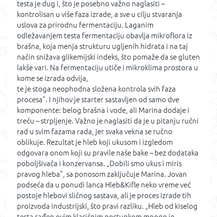
testa je dug i, što je posebno važno naglasiti –
kontrolisan u više faza izrade, a sve u cilju stvaranja
uslova za prirodnu fermentaciju. Laganim
odležavanjem testa fermentaciju obavlja mikroflora iz
brašna, koja menja strukturu ugljenih hidrata i na taj
način snižava glikemijski indeks, što pomaže da se gluten
lakše vari. Na fermentaciju utiče i mikroklima prostora u
kome se izrada odvija,
te je stoga neophodna složena kontrola svih faza
procesa”. I njihov je starter sastavljen od samo dve
komponente: belog brašna i vode, ali Marina dodaje i
treću – strpljenje. Važno je naglasiti da je u pitanju ručni
rad u svim fazama rada, jer svaka vekna se ručno
oblikuje. Rezultat je hleb koji ukusom i izgledom
odgovara onom koji su pravile naše bake – bez dodataka
poboljšivača i konzervansa. „Dobili smo ukus i miris
pravog hleba”, sa ponosom zaključuje Marina. Jovan
podseća da u ponudi lanca Hleb&Kifle neko vreme već
postoje hlebovi sličnog sastava, ali je proces izrade tih
proizvoda industrijski, što pravi razliku. „Hleb od kiselog
testa rađen ovim klasičnim postupkom mnogo je