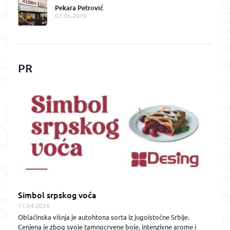
Pekara Petrović
07.06.2019
PR
Simbol srpskog voća
17.04.2026
Oblačinska višnja je autohtona sorta iz jugoistočne Srbije.
Cenjena je zbog svoje tamnocrvene boje, intenzivne arome i