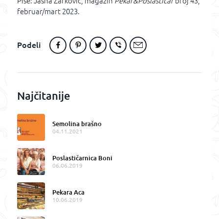
Piše: Jasna Žarković, magazin
Pekar&Poslastičar
broj 43,
februar/mart 2023.
Podeli
Najčitanije
Semolina brašno
04.11.2021
Poslastičarnica Boni
06.06.2019
Pekara Aca
10.06.2019