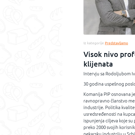
Iz kategorije
Predstavljamo
Visok nivo prof
klijenata
Intervju sa Rodoljubom I
30 godina uspešnog posl
Komanija PIP osnovana je 
ravnopravno članstvo me
industrije. Politika kval
usredsređenosti na kupca
ispunjenja ciljeva koje s
preko 2000 svojih korisnik
pekarsku industriju u Srb