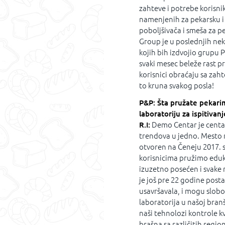
zahteve i potrebe korisn
namenjenih za pekarsku i 
poboljšivača i smeša za pe
Group je u poslednjih ne
kojih bih izdvojio grupu 
svaki mesec beleže rast p
korisnici obraćaju sa zaht
to kruna svakog posla!
P&P: Šta pružate pekari
laboratoriju za ispitivanj
R.I:
Demo Centar je centar 
trendova u jedno. Mesto 
otvoren na Čeneju 2017. 
korisnicima pružimo eduk
izuzetno posećen i svake 
je još pre 22 godine post
usavršavala, i mogu slob
laboratorija u našoj branši
naši tehnolozi kontrole kv
brašna sa različitih region