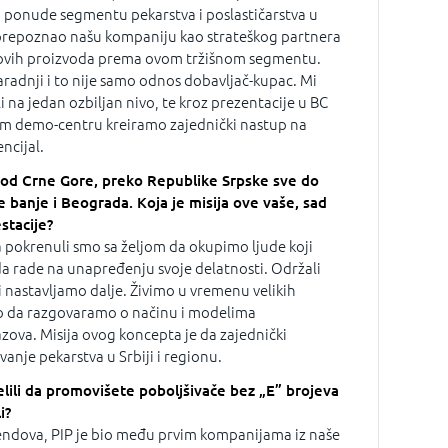
i ponude segmentu pekarstva i poslastičarstva u
e prepoznao našu kompaniju kao strateškog partnera
jihovih proizvoda prema ovom tržišnom segmentu.
aradnji i to nije samo odnos dobavljač-kupac. Mi
 na jedan ozbiljan nivo, te kroz prezentacije u BC
em demo-centru kreiramo zajednički nastup na
encijal.
 od Crne Gore, preko Republike Srpske sve do
e banje i Beograda. Koja je misija ove vaše, sad
stacije?
pokrenuli smo sa željom da okupimo ljude koji
 da rade na unapređenju svoje delatnosti. Održali
 nastavljamo dalje. Živimo u vremenu velikih
o da razgovaramo o načinu i modelima
azova. Misija ovog koncepta je da zajednički
anje pekarstva u Srbiji i regionu.
lili da promovišete poboljšivače bez „E” brojeva
i?
endova, PIP je bio među prvim kompanijama iz naše