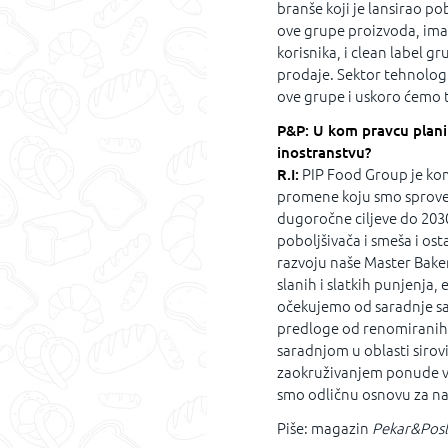
branše koji je lansirao po
ove grupe proizvoda, ima
korisnika, i clean label g
prodaje. Sektor tehnologi
ove grupe i uskoro ćemo t
P&P: U kom pravcu planir
inostranstvu?
R.I:
PIP Food Group je kom
promene koju smo sproveli
dugoročne ciljeve do 2030
poboljšivača i smeša i os
razvoju naše Master Bake
slanih i slatkih punjenja
očekujemo od saradnje s
predloge od renomiranih 
saradnjom u oblasti sirovi
zaokruživanjem ponude vis
smo odličnu osnovu za nas
Piše: magazin
Pekar&Posl