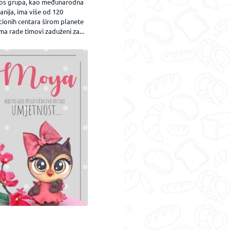
os grupa, kao međunarodna
nija, ima više od 120
cionih centara širom planete
ma rade timovi zaduženi za...