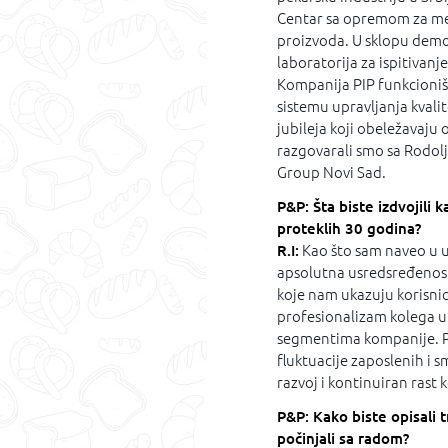
Centar sa opremom za meš
proizvoda. U sklopu demo
laboratorija za ispitivanj
Kompanija PIP funkcioniše
sistemu upravljanja kval
jubileja koji obeležavaju
razgovarali smo sa Rodo
Group Novi Sad.
P&P: Šta biste izdvojili
proteklih 30 godina?
R.I:
Kao što sam naveo u u
apsolutna usredsređenost 
koje nam ukazuju korisnic
profesionalizam kolega u 
segmentima kompanije. P
fluktuacije zaposlenih i s
razvoj i kontinuiran rast 
P&P: Kako biste opisali t
počinjali sa radom?