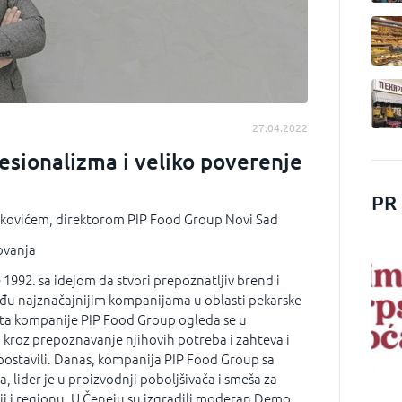
27.04.2022
esionalizma i veliko poverenje
PR
vkovićem, direktorom PIP Food Group Novi Sad
ovanja
1992. sa idejom da stvori prepoznatljiv brend i
đu najznačajnijim kompanijama u oblasti pekarske
iteta kompanije PIP Food Group ogleda se u
 kroz prepoznavanje njihovih potreba i zahteva i
u postavili. Danas, kompanija PIP Food Group sa
a, lider je u proizvodnji poboljšivača i smeša za
iji i regionu. U Čeneju su izgradili moderan Demo