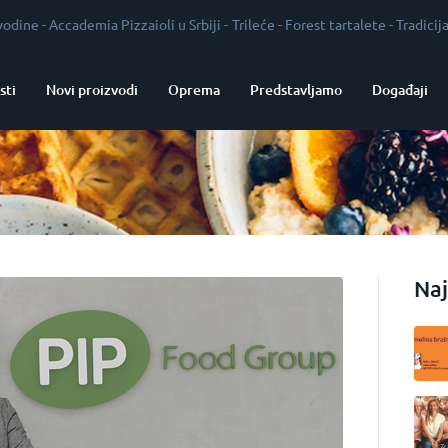
ademia Pizzaioli u Srbiji
-
Trileće
-
Forest tartalete
-
Tradicija kao garant
sti
Novi proizvodi
Oprema
Predstavljamo
Događaji
Naj