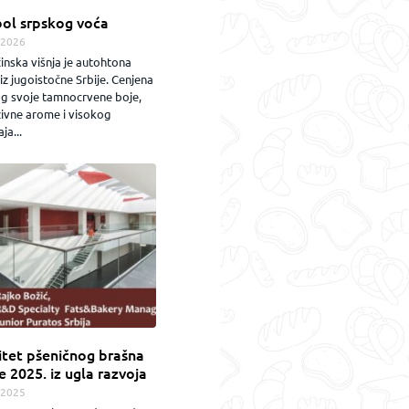
ol srpskog voća
.2026
inska višnja je autohtona
iz jugoistočne Srbije. Cenjena
og svoje tamnocrvene boje,
zivne arome i visokog
ja...
itet pšeničnog brašna
e 2025. iz ugla razvoja
.2025