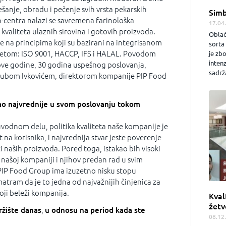
anje, obradu i pečenje svih vrsta pekarskih
Simb
-centra nalazi se savremena farinološka
17.04
e kvaliteta ulaznih sirovina i gotovih proizvoda.
Oblač
 na principima koji su bazirani na integrisanom
sorta 
itetom: ISO 9001, HACCP, IFS i HALAL. Povodom
je zb
inten
 ove godine, 30 godina uspešnog poslovanja,
sadrža
ljubom Ivkovićem, direktorom kompanije PIP Food
 kao najvrednije u svom poslovanju tokom
vodnom delu, politika kvaliteta naše kompanije je
na korisnika, i najvrednija stvar jeste poverenje
i naših proizvoda. Pored toga, istakao bih visoki
našoj kompaniji i njihov predan rad u svim
IP Food Group ima izuzetno nisku stopu
matram da je to jedna od najvažnijih činjenica za
koji beleži kompanija.
Kval
žetv
ržište danas
,
u odnosu na period kada ste
08.12