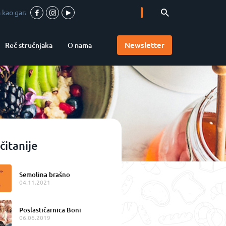
 kvaliteta
-
Vrhunska pica u srcu Vojvodine
-
Accademia Pizzaioli u Srbiji
Newsletter
Reč stručnjaka
O nama
čitanije
Semolina brašno
04.11.2021
Poslastičarnica Boni
06.06.2019