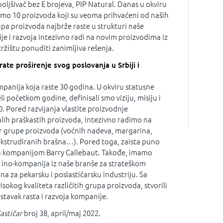
boljšivač bez E brojeva, PIP Natural. Danas u okviru
mo 10 proizvoda koji su veoma prihvaćeni od naših
rupa proizvoda najbrže raste u strukturi naše
je i razvoja intezivno radi na novim proizvodima iz
ržištu ponuditi zanimljiva rešenja.
ate proširenje svog poslovanja u Srbiji i
panija koja raste 30 godina. U okviru statusne
 početkom godine, definisali smo viziju, misiju i
. Pored razvijanja vlastite proizvodnje
talih praškastih proizvoda, intezivno radimo na
r grupe proizvoda (voćnih nadeva, margarina,
, ekstrudiranih brašna…). Pored toga, zaista puno
a kompanijom Barry Callebaut. Takođe, imamo
ino-kompanija iz naše branše za strateškom
na za pekarsku i poslastičarsku industriju. Sa
okog kvaliteta različitih grupa proizvoda, stvorili
tavak rasta i razvoja kompanije.
astičar
broj 38, april/maj 2022.