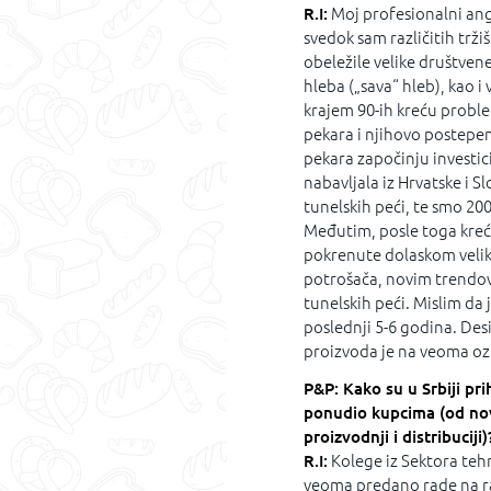
R.I:
Moj profesionalni ang
svedok sam različitih trž
obeležile velike društven
hleba („sava“ hleb), kao i
krajem 90-ih kreću proble
pekara i njihovo postepen
pekara započinju investic
nabavljala iz Hrvatske i Sl
tunelskih peći, te smo 20
Međutim, posle toga kreću
pokrenute dolaskom veli
potrošača, novim trendovi
tunelskih peći. Mislim da
poslednji 5-6 godina. Des
proizvoda je na veoma oz
P&P: Kako su u Srbiji pr
ponudio kupcima (od nov
proizvodnji i distribuciji)
R.I:
Kolege iz Sektora tehn
veoma predano rade na raz