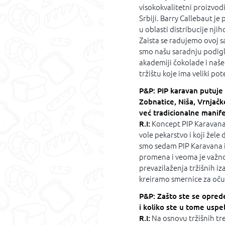
visokokvalitetni proizvod
Srbiji. Barry Callebaut j
u oblasti distribucije n
Zaista se radujemo ovoj s
smo našu saradnju podigli
akademiji čokolade i naš
tržištu koje ima veliki pot
P&P: PIP karavan putuje
Zobnatice, Niša, Vrnjačk
već tradicionalne manife
R.I:
Koncept PIP Karavana 
vole pekarstvo i koji žele
smo sedam PIP Karavana i
promena i veoma je važn
prevazilaženja tržišnih iz
kreiramo smernice za očuv
P&P: Zašto ste se oprede
i koliko ste u tome uspel
R.I:
Na osnovu tržišnih tr