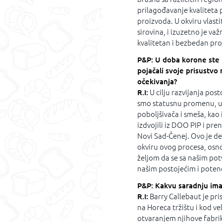
prilagođavanje kvaliteta
proizvoda. U okviru vlast
sirovina, i izuzetno je v
kvalitetan i bezbedan pro
P&P: U doba korone ste 
pojačali svoje prisustvo
očekivanja?
R.I:
U cilju razvijanja post
smo statusnu promenu, u 
poboljšivača i smeša, kao 
izdvojili iz DOO PIP i p
Novi Sad-Čenej. Ovo je de
okviru ovog procesa, osnov
željom da se sa našim pot
našim postojećim i potenc
P&P: Kakvu saradnju ima
R.I:
Barry Callebaut je pri
na Horeca tržištu i kod ve
otvaranjem njihove fabrik