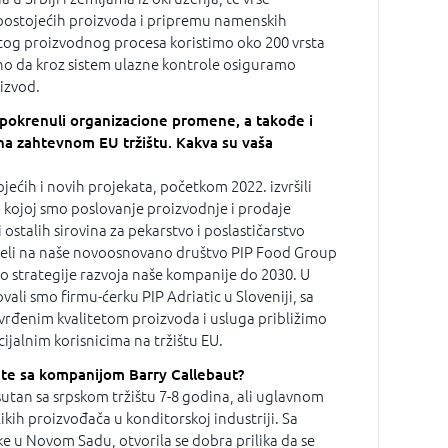
 postojećih proizvoda i pripremu namenskih
itog proizvodnog procesa koristimo oko 200 vrsta
ažno da kroz sistem ulazne kontrole osiguramo
izvod.
pokrenuli organizacione promene, a takođe i
 na zahtevnom EU tržištu. Kakva su vaša
ojećih i novih projekata, početkom 2022. izvršili
kojoj smo poslovanje proizvodnje i prodaje
i ostalih sirovina za pekarstvo i poslastičarstvo
reneli na naše novoosnovano društvo PIP Food Group
o strategije razvoja naše kompanije do 2030. U
ali smo firmu-ćerku PIP Adriatic u Sloveniji, sa
vrđenim kvalitetom proizvoda i usluga približimo
ijalnim korisnicima na tržištu EU.
te sa kompanijom Barry Callebaut?
sutan sa srpskom tržištu 7-8 godina, ali uglavnom
likih proizvođača u konditorskoj industriji. Sa
e u Novom Sadu, otvorila se dobra prilika da se