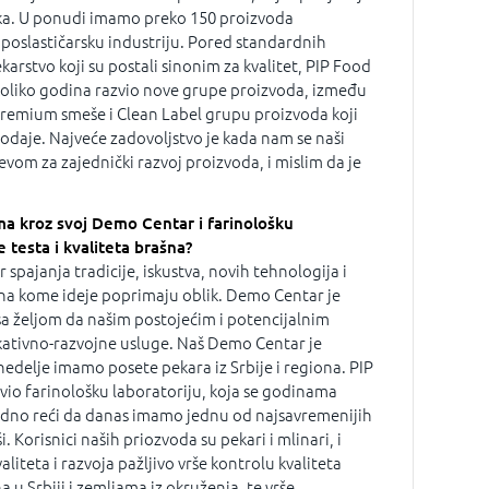
ika. U ponudi imamo preko 150 proizvoda
poslastičarsku industriju. Pored standardnih
karstvo koji su postali sinonim za kvalitet, PIP Food
koliko godina razvio nove grupe proizvoda, između
Premium smeše i Clean Label grupu proizvoda koji
rodaje. Najveće zadovoljstvo je kada nam se naši
evom za zajednički razvoj proizvoda, i mislim da je
ma kroz svoj Demo Centar i farinološku
e testa i kvaliteta brašna?
spajanja tradicije, iskustva, novih tehnologija i
na kome ideje poprimaju oblik. Demo Centar je
sa željom da našim postojećim i potencijalnim
ativno-razvojne usluge. Naš Demo Centar je
nedelje imamo posete pekara iz Srbije i regiona. PIP
avio farinološku laboratoriju, koja se godinama
odno reći da danas imamo jednu od najsavremenijih
. Korisnici naših priozvoda su pekari i mlinari, i
aliteta i razvoja pažljivo vrše kontrolu kvaliteta
a u Srbiji i zemljama iz okruženja, te vrše