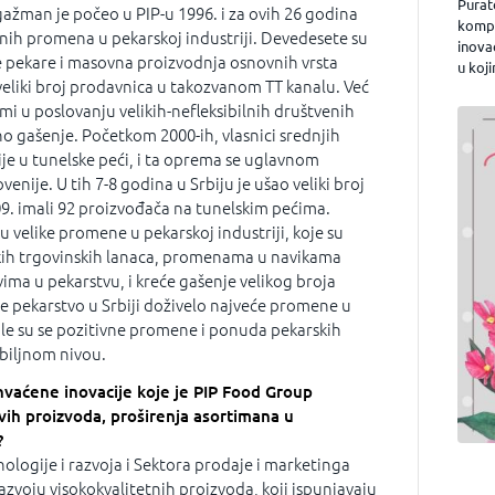
Purat
ažman je počeo u PIP-u 1996. i za ovih 26 godina
kompa
išnih promena u pekarskoj industriji. Devedesete su
inova
e pekare i masovna proizvodnja osnovnih vrsta
u koji
 veliki broj prodavnica u takozvanom TT kanalu. Već
mi u poslovanju velikih-nefleksibilnih društvenih
o gašenje. Početkom 2000-ih, vlasnici srednjih
ije u tunelske peći, i ta oprema se uglavnom
ovenije. U tih 7-8 godina u Srbiju je ušao veliki broj
09. imali 92 proizvođača na tunelskim pećima.
 velike promene u pekarskoj industriji, koje su
kih trgovinskih lanaca, promenama u navikama
ma u pekarstvu, i kreće gašenje velikog broja
 je pekarstvo u Srbiji doživelo najveće promene u
ile su se pozitivne promene i ponuda pekarskih
biljnom nivou.
ihvaćene inovacije koje je PIP Food Group
ih proizvoda, proširenja asortimana u
?
ologije i razvoja i Sektora prodaje i marketinga
voju visokokvalitetnih proizvoda, koji ispunjavaju