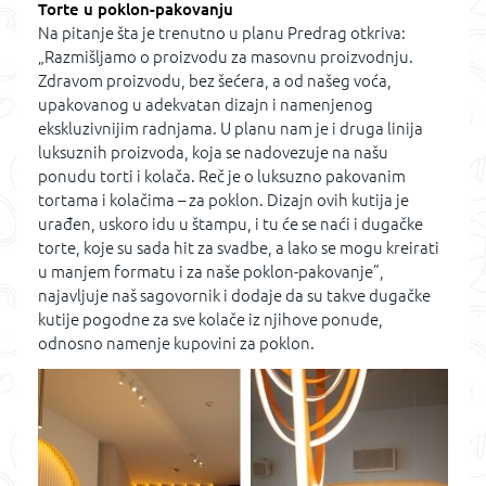
Torte u poklon-pakovanju
Na pitanje šta je trenutno u planu Predrag otkriva:
„Razmišljamo o proizvodu za masovnu proizvodnju.
Zdravom proizvodu, bez šećera, a od našeg voća,
upakovanog u adekvatan dizajn i namenjenog
ekskluzivnijim radnjama. U planu nam je i druga linija
luksuznih proizvoda, koja se nadovezuje na našu
ponudu torti i kolača. Reč je o luksuzno pakovanim
tortama i kolačima – za poklon. Dizajn ovih kutija je
urađen, uskoro idu u štampu, i tu će se naći i dugačke
torte, koje su sada hit za svadbe, a lako se mogu kreirati
u manjem formatu i za naše poklon-pakovanje”,
najavljuje naš sagovornik i dodaje da su takve dugačke
kutije pogodne za sve kolače iz njihove ponude,
odnosno namenje kupovini za poklon.