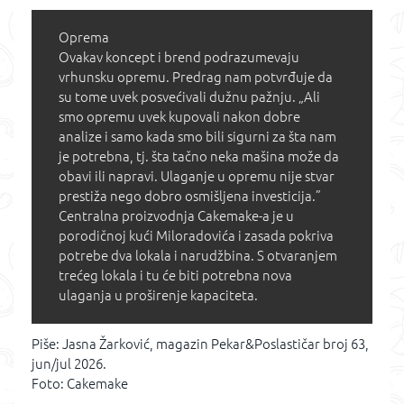
Oprema
Ovakav koncept i brend podrazumevaju
vrhunsku opremu. Predrag nam potvrđuje da
su tome uvek posvećivali dužnu pažnju. „Ali
smo opremu uvek kupovali nakon dobre
analize i samo kada smo bili sigurni za šta nam
je potrebna, tj. šta tačno neka mašina može da
obavi ili napravi. Ulaganje u opremu nije stvar
prestiža nego dobro osmišljena investicija.”
Centralna proizvodnja Cakemake-a je u
porodičnoj kući Miloradovića i zasada pokriva
potrebe dva lokala i narudžbina. S otvaranjem
trećeg lokala i tu će biti potrebna nova
ulaganja u proširenje kapaciteta.
Piše: Jasna Žarković, magazin Pekar&Poslastičar broj 63,
jun/jul 2026.
Foto: Cakemake