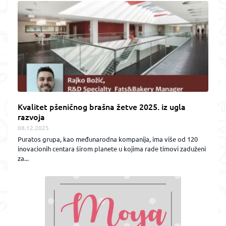
Kvalitet pšeničnog brašna žetve 2025. iz ugla
razvoja
08.12.2025
Puratos grupa, kao međunarodna kompanija, ima više od 120
inovacionih centara širom planete u kojima rade timovi zaduženi
za...