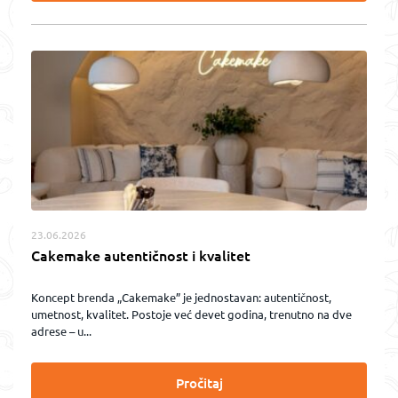
23.06.2026
Cakemake autentičnost i kvalitet
Koncept brenda „Cakemake” je jednostavan: autentičnost,
umetnost, kvalitet. Postoje već devet godina, trenutno na dve
adrese – u...
Pročitaj