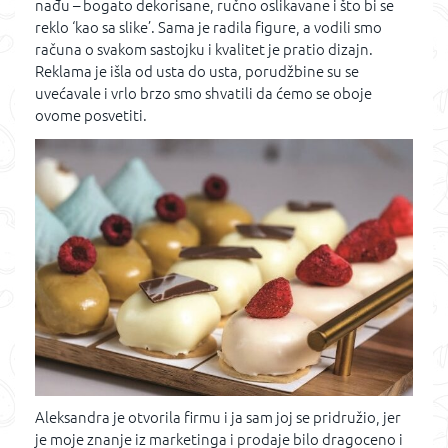
nađu – bogato dekorisane, ručno oslikavane i što bi se
reklo ‘kao sa slike’. Sama je radila figure, a vodili smo
računa o svakom sastojku i kvalitet je pratio dizajn.
Reklama je išla od usta do usta, porudžbine su se
uvećavale i vrlo brzo smo shvatili da ćemo se oboje
ovome posvetiti.
Aleksandra je otvorila firmu i ja sam joj se pridružio, jer
je moje znanje iz marketinga i prodaje bilo dragoceno i