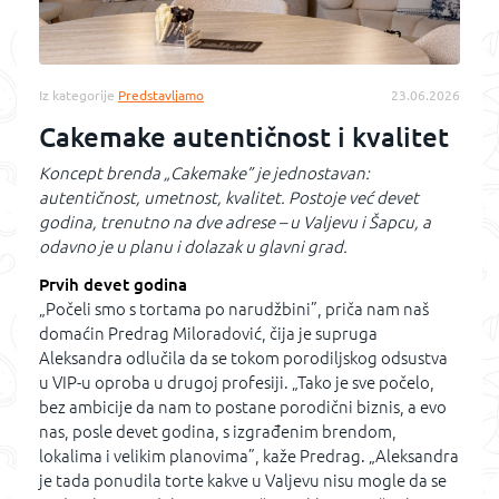
Iz kategorije
Predstavljamo
23.06.2026
Cakemake autentičnost i kvalitet
Koncept brenda „Cakemake” je jednostavan:
autentičnost, umetnost, kvalitet. Postoje već devet
godina, trenutno na dve adrese – u Valjevu i Šapcu, a
odavno je u planu i dolazak u glavni grad.
Prvih devet godina
„Počeli smo s tortama po narudžbini”, priča nam naš
domaćin Predrag Miloradović, čija je supruga
Aleksandra odlučila da se tokom porodiljskog odsustva
u VIP-u oproba u drugoj profesiji. „Tako je sve počelo,
bez ambicije da nam to postane porodični biznis, a evo
nas, posle devet godina, s izgrađenim brendom,
lokalima i velikim planovima”, kaže Predrag. „Aleksandra
je tada ponudila torte kakve u Valjevu nisu mogle da se