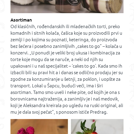
Asortiman
Od klasičnih, rođendanskih ili mladenačkih torti, preko
komadnih i sitnih kolača, čašica koje su proizvodili prvi u
zemlji i po kojima su poznati, keteringa, do proizvoda
bez šećera i posebno zanimljivih „cakes to go” – kolača u
konzervi. „U ponudi je veliki broj ukusa i kombinacija za
torte koje mogu da se naruče, a neki od njih su
upakovani i u naš specijalitet – ‘cakes to go’. Kada smo ih
izbacili bili su pravi hit a i danas se odlično prodaju jer su
zgodne za konzumiranje u šetnji, za poklon, i uopšte za
transport. Lokal u Šapcu, budući veći, ima i širi
asortiman. Tamo smo uveli i neke pite, od kojih je ona s
borovnicama najtraženija, a zanimljiv je i naš medovik,
koji je Aleksandra kreirala po ugledu na ruski original, ali
mu je dala svoj pečat”, s ponosom ističe Predrag.