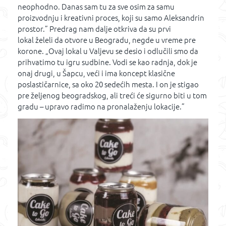
neophodno. Danas sam tu za sve osim za samu
proizvodnju i kreativni proces, koji su samo Aleksandrin
prostor.” Predrag nam dalje otkriva da su prvi
lokal želeli da otvore u Beogradu, negde u vreme pre
korone. „Ovaj lokal u Valjevu se desio i odlučili smo da
prihvatimo tu igru sudbine. Vodi se kao radnja, dok je
onaj drugi, u Šapcu, veći i ima koncept klasične
poslastičarnice, sa oko 20 sedećih mesta. I on je stigao
pre željenog beogradskog, ali treći će sigurno biti u tom
gradu – upravo radimo na pronalaženju lokacije.”