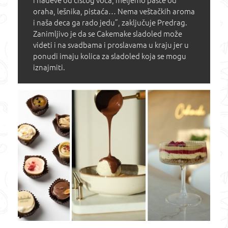
i nadeve od čistog voća, meljemo paste od
oraha, lešnika, pistaća… Nema veštačkih aroma
i naša deca ga rado jedu”, zaključuje Predrag.
Zanimljivo je da se Cakemake sladoled može
videti i na svadbama i proslavama u kraju jer u
ponudi imaju kolica za sladoled koja se mogu
iznajmiti.