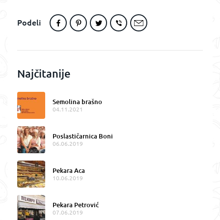
Podeli
Najčitanije
Semolina brašno
04.11.2021
Poslastičarnica Boni
06.06.2019
Pekara Aca
10.06.2019
Pekara Petrović
07.06.2019