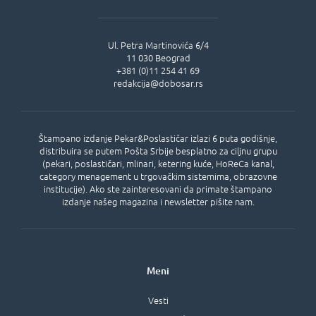
Ul.
Petra Martinovića 6/4
11 030
Beograd
+381 (0)11 254 41 69
redakcija@dobosar.rs
Štampano izdanje Pekar&Poslastičar izlazi 6 puta godišnje,
distribuira se putem Pošta Srbije besplatno za ciljnu grupu
(pekari, poslastičari, mlinari, ketering kuće, HoReCa kanal,
category menagement u trgovačkim sistemima, obrazovne
institucije). Ako ste zainteresovani da primate štampano
izdanje našeg magazina i newsletter pišite nam.
Meni
Vesti