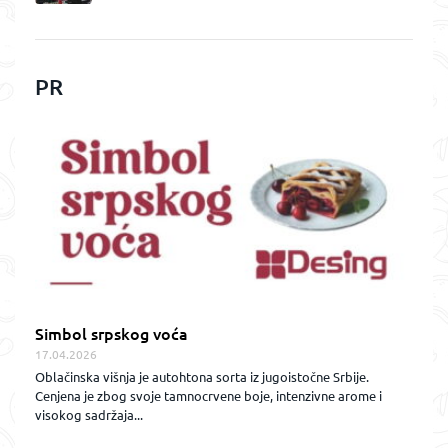
PR
Simbol srpskog voća
17.04.2026
Oblačinska višnja je autohtona sorta iz jugoistočne Srbije.
Cenjena je zbog svoje tamnocrvene boje, intenzivne arome i
visokog sadržaja...