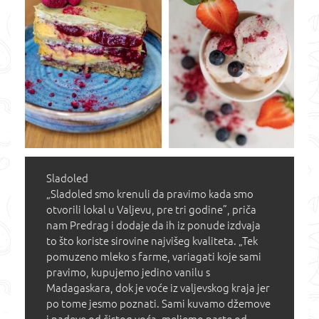
Sladoled
„Sladoled smo krenuli da pravimo kada smo
otvorili lokal u Valjevu, pre tri godine”, priča
nam Predrag i dodaje da ih iz ponude izdvaja
to što koriste sirovine najvišeg kvaliteta. „Tek
pomuzeno mleko s farme, variagati koje sami
pravimo, kupujemo jedino vanilu s
Madagaskara, dok je voće iz valjevskog kraja jer
po tome jesmo poznati. Sami kuvamo džemove