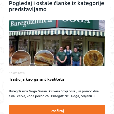
Pogledaj i ostale članke iz kategorije
predstavljamo
10.07.2026
Tradicija kao garant kvaliteta
Buregdžinica Goga Goran i Olivera Stojanoski, uz pomoć dva
sina i ćerke, vode porodičnu Buregdžinicu Goga, cenjenu u...
Pročitaj