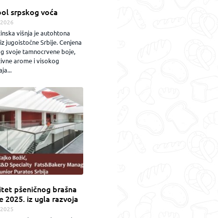
ol srpskog voća
.2026
inska višnja je autohtona
iz jugoistočne Srbije. Cenjena
og svoje tamnocrvene boje,
zivne arome i visokog
ja...
itet pšeničnog brašna
e 2025. iz ugla razvoja
.2025