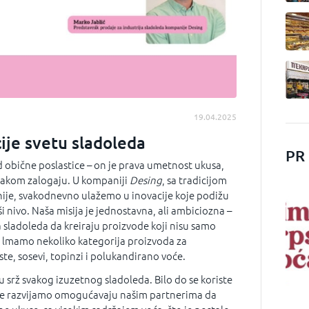
19.04.2025
ije svetu sladoleda
PR
 obične poslastice – on je prava umetnost ukusa,
svakom zalogaju. U kompaniji
Desing
, sa tradicijom
cenije, svakodnevno ulažemo u inovacije koje podižu
ši nivo. Naša misija je jednostavna, ali ambiciozna –
sladoleda da kreiraju proizvode koji nisu samo
. lmamo nekoliko kategorija proizvoda za
ste, sosevi, topinzi i polukandirano voće.
u srž svakog izuzetnog sladoleda. Bilo do se koriste
koje razvijamo omogućavaju našim partnerima da