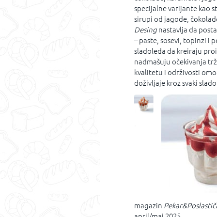
specijalne varijante kao s
sirupi od jagode, čokolad
Desing
nastavlja da posta
– paste, sosevi, topinzi
sladoleda da kreiraju pro
nadmašuju očekivanja trž
kvalitetu i održivosti 
doživljaje kroz svaki slado
.
magazin
Pekar&Poslastič
april/maj 2025.