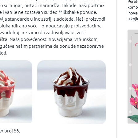
Purat
to su nugat, pistać i narandža. Takode, naši postmix
kompa
e i vanile neizostavan su deo Milkshake ponude.
inova
vlja standarde u industriji sladoleda. Naši proizvodi
u koji
 i polukandirano voće – omogućavaju proizvođacima
izvode koji ne samo da zadovoljavaju, već i
išta. Naša posvećenost inovacijama, vrhunskom
omogućava našim partnerima da ponude nezaboravne
led.
ar
broj 56,