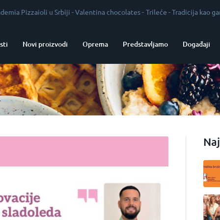
aioli u Srbiji
-
Valentina chocolates
-
Trileće
-
Tradicija kao garant kvali
sti
Novi proizvodi
Oprema
Predstavljamo
Događaji
Naj