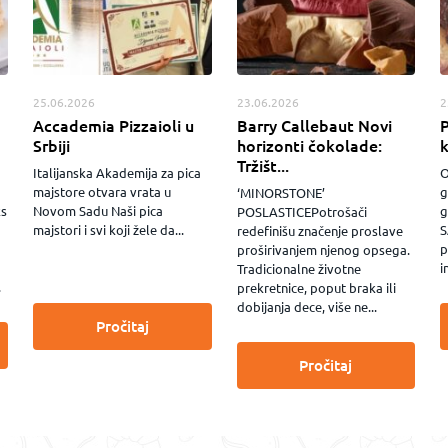
25.06.2026
23.06.2026
2
Accademia Pizzaioli u
Barry Callebaut Novi
P
Srbiji
horizonti čokolade:
Tržišt...
Italijanska Akademija za pica
O
majstore otvara vrata u
g
‘MINORSTONE’
ks
Novom Sadu Naši pica
g
POSLASTICEPotrošači
majstori i svi koji žele da...
S
redefinišu značenje proslave
p
proširivanjem njenog opsega.
i
Tradicionalne životne
.
prekretnice, poput braka ili
dobijanja dece, više ne...
Pročitaj
Pročitaj