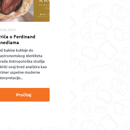
3.06.2026
riča o Ferdinand
knedlama
d bakine kuhinje do
astronomskog identiteta
rada Antropološka studija
ANU ovaj bred analizira kao
rimer uspešne moderne
nterpretacije...
Pročitaj