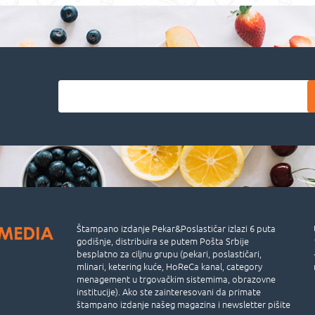
Štampano izdanje Pekar&Poslastičar izlazi 6 puta
godišnje, distribuira se putem Pošta Srbije
besplatno za ciljnu grupu (pekari, poslastičari,
mlinari, ketering kuće, HoReCa kanal, category
menagement u trgovačkim sistemima, obrazovne
institucije). Ako ste zainteresovani da primate
štampano izdanje našeg magazina i newsletter pišite