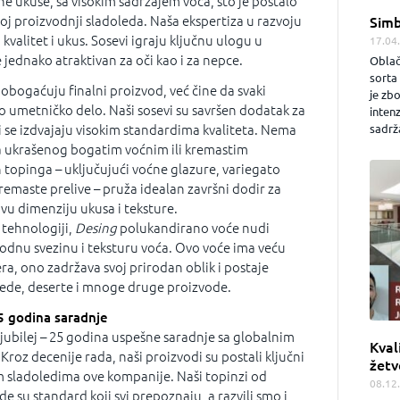
ne ukuse, sa visokim sadržajem voća, što je postalo
j proizvodnji sladoleda. Naša ekspertiza u razvoju
Simb
valitet i ukus. Sosevi igraju ključnu ulogu u
17.04
e jednako atraktivan za oči kao i za nepce.
Oblač
sorta 
obogaćuju finalni proizvod, već čine da svaki
je zb
o umetničko delo. Naši sosevi su savršen dodatak za
inten
sadrža
ji se izdvajaju visokim standardima kvaliteta. Nema
a ukrašenog bogatim voćnim ili kremastim
topinga – uključujući voćne glazure, variegato
kremaste prelive – pruža idealan završni dodir za
ovu dimenziju ukusa i teksture.
 tehnologiji,
Desing
polukandirano voće nudi
rodnu svezinu i teksturu voća. Ovo voće ima veću
ra, ono zadržava svoj prirodan oblik i postaje
lede, deserte i mnoge druge proizvode.
5 godina saradnje
jubilej – 25 godina uspešne saradnje sa globalnim
Kval
roz decenije rada, naši proizvodi su postali ključni
žetv
m sladoledima ove kompanije. Naši topinzi od
08.12
e su standard koji svi prepoznaju, a razvili smo i