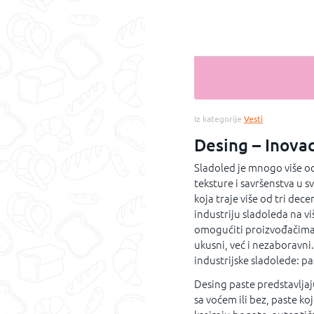
Iz kategorije
Vesti
Desing – Inovac
Sladoled je mnogo više od
teksture i savršenstva u 
koja traje više od tri de
industriju sladoleda na vi
omogućiti proizvođačima 
ukusni, već i nezaboravni
industrijske sladolede: pa
Desing paste predstavljaj
sa voćem ili bez, paste 