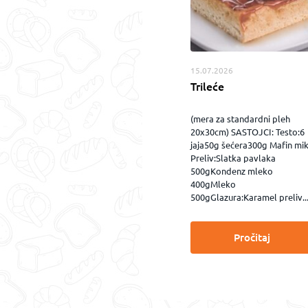
15.07.2026
Trileće
(mera za standardni pleh
20x30cm) SASTOJCI: Testo:6
jaja50g šećera300g Mafin mi
Preliv:Slatka pavlaka
500gKondenz mleko
400gMleko
500gGlazura:Karamel preliv..
Pročitaj