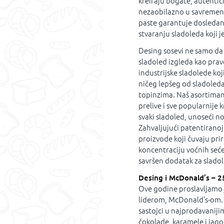
kreiraju bogate, autentič
nezaobilazno u savremeno
paste garantuje dosledan k
stvaranju sladoleda koji j
Desing sosevi ne samo da 
sladoled izgleda kao prav
industrijske sladolede ko
ničeg lepšeg od sladoled
topinzima. Naš asortiman 
prelive i sve popularnije 
svaki sladoled, unoseći n
Zahvaljujući patentiranoj
proizvode koji čuvaju pri
koncentraciju voćnih seće
savršen dodatak za slado
Desing i McDonald’s – 2
Ove godine proslavljamo 
liderom, McDonald’s-om. K
sastojci u najprodavaniji
čokolade, karamele i jagod