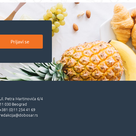
Prijavi se
Ul.
Petra Martinovića 6/4
11 030
Beograd
+381 (0)11 254 41 69
redakcija@dobosar.rs