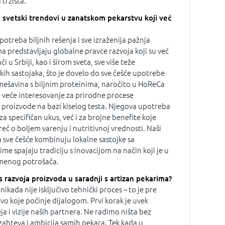
tržišta.
ji svetski trendovi u zanatskom pekarstvu koji već
otreba biljnih rešenja i sve izraženija pažnja
a predstavljaju globalne pravce razvoja koji su već
či u Srbiji, kao i širom sveta, sve više teže
kih sastojaka, što je dovelo do sve češće upotrebe
 mešavina s biljnim proteinima, naročito u HoReCa
 veće interesovanje za prirodne procese
 proizvode na bazi kiselog testa. Njegova upotreba
 za specifičan ukus, već i za brojne benefite koje
reč o boljem varenju i nutritivnoj vrednosti. Naši
a sve češće kombinuju lokalne sastojke sa
e spajaju tradiciju s inovacijom na način koji je u
menog potrošača.
 razvoja proizvoda u saradnji s artizan pekarima?
ikada nije isključivo tehnički proces – to je pre
vo koje počinje dijalogom. Prvi korak je uvek
a i vizije naših partnera. Ne radimo ništa bez
 zahteva i ambicija samih pekara. Tek kada u