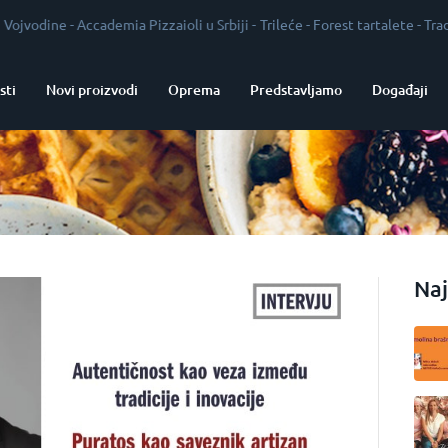
e
-
Accademia Pizzaioli u Srbiji
-
Trileće
-
Forest tartalete
-
Tradicija kao g
sti
Novi proizvodi
Oprema
Predstavljamo
Događaji
Naj