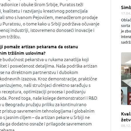
radionice i obuke širom Srbije, Puratos teži
Simb
 kvalitetu i razvijanju kreativnog potencijala
17.04
rali smo s Ivanom Pejovićem, menadžerom prodaje
Oblač
e u Puratosu, o tome kako u Srbiji podržava očuvanje
sorta 
noj industriji, istovremeno donoseći inovacije i
je zb
om tržištu.
inten
sadrža
iji pomaže artizan pekarama da ostanu
im tržišnim uslovima?
e budućnost pekarstva u rukama zanatlija koji
itet i posvećenost detaljima. Naša podrška artizan
a se na direktnom partnerstvu i dubokom
kodnevnih izazova. Kroz demonstracije, praktične
ganizujemo, naši stručnjaci direktno sarađuju s
receptura, optimizaciji procesa i podizanju
oda. Pored toga, naše kolege demonstratori i R&D
 u Beogradu pružaju priliku za kontinuirano
uz pristup savremenim tehnologijama i globalnim
Kval
s jasnim ciljem – da artizan pekare u Srbiji ne
žetv
eć da ga dodatno osnaže i prilagode savremenom
08.12
trebama.