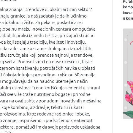
Purat
kompa
lna znanja i trendove u lokalni artizan sektor?
inova
znaju granice, a naš zadatak je da ih učinimo
u koji
 lokalno tržište. Za pekare, poslastičare i
z globalnu mrežu Inovacionih centara omogućava
ajboljih praksi između tržišta, pružajući stručnu
 koji spajaju tradiciju, kvalitet i inovaciju.
u da rade rame uz rame s kolegama iz različitih
šku stručnjaka koji prenose najnovije trendove,
vog sveta. Ponosni smo i na naše učešće u „Taste
ernom istraživanju potrošačkih navika u oblasti
a i čokolade koje sprovodimo u više od 50 zemalja
am mogućavaju da na naučno utemeljen način
alnim uslovima. Trend korišćenja semenki u ishrani
ošači sve više traže nutritivno bogate i prirodne
ovara na ovaj zahtev ponudom inovativnih mešavina
 koje kombinuju zdravlje, teksturu i ukus u
 proizvodima. Kroz redovne radionice i obuke,
 znanje, inspirišemo, i podstičemo kreativnost
 sektora, pomažući im da svoje proizvode usklade sa