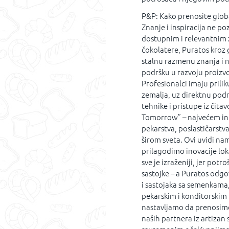
P&P: Kako prenosite globa
Znanje i inspiracija ne po
dostupnim i relevantnim za
čokolatere, Puratos kro
stalnu razmenu znanja i n
podršku u razvoju proizvoda
Profesionalci imaju prilik
zemalja, uz direktnu podr
tehnike i pristupe iz čita
Tomorrow” – najvećem int
pekarstva, poslastičarstv
širom sveta. Ovi uvidi n
prilagodimo inovacije lok
sve je izraženiji, jer potr
sastojke – a Puratos odg
i sastojaka sa semenkama,
pekarskim i konditorskim
nastavljamo da prenosimo
naših partnera iz artizan