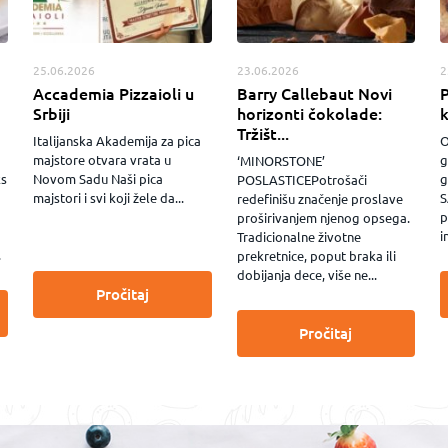
25.06.2026
23.06.2026
2
Accademia Pizzaioli u
Barry Callebaut Novi
P
Srbiji
horizonti čokolade:
Tržišt...
Italijanska Akademija za pica
O
majstore otvara vrata u
g
‘MINORSTONE’
ks
Novom Sadu Naši pica
g
POSLASTICEPotrošači
majstori i svi koji žele da...
S
redefinišu značenje proslave
p
proširivanjem njenog opsega.
i
Tradicionalne životne
.
prekretnice, poput braka ili
dobijanja dece, više ne...
Pročitaj
Pročitaj