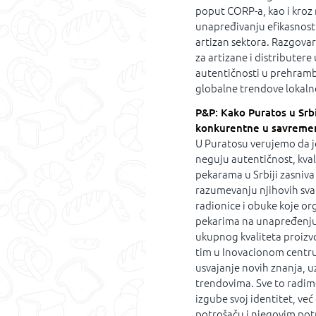
poput CORP-a, kao i kroz 
unapređivanju efikasnosti,
artizan sektora. Razgova
za artizane i distributer
autentičnosti u prehrambe
globalne trendove lokaln
P&P: Kako Puratos u Srb
konkurentne u savremen
U Puratosu verujemo da j
neguju autentičnost, kval
pekarama u Srbiji zasniv
razumevanju njihovih sva
radionice i obuke koje or
pekarima na unapređenju 
ukupnog kvaliteta proizv
tim u Inovacionom centru
usvajanje novih znanja, 
trendovima. Sve to radimo 
izgube svoj identitet, v
potrošaču i njegovim po