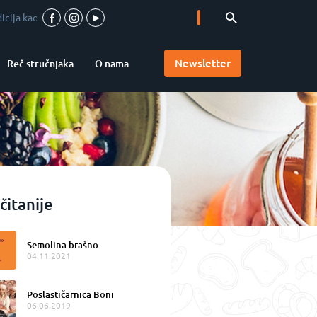
arant kvaliteta
-
Vrhunska pica u srcu Vojvodine
-
Accademia Pizzaioli u S
Newsletter
Reč stručnjaka
O nama
čitanije
Semolina brašno
04.11.2021
Poslastičarnica Boni
06.06.2019