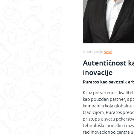
Iz kategorije
Vesti
Autentičnost ka
inovacije
Puratos kao saveznik art
Kroz posvećenost kvalitet
kao pouzdan partner, s p
kompanija koja globalnu 
tradicijom, Puratos prep
pristupa u svetu pekarstv
tehnološku podršku i razv
rad Inovacionog centra u