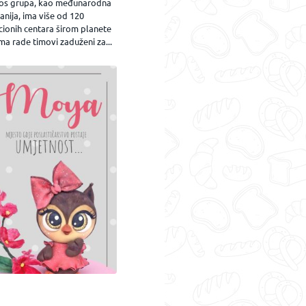
os grupa, kao međunarodna
nija, ima više od 120
cionih centara širom planete
ma rade timovi zaduženi za...