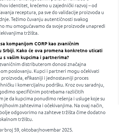
ov identitet, krećemo u zajednički razvoj – od
đavanja receptura, pa sve do validacije proizvoda u
dnje. Težimo čuvanju autentičnosti svakog
eno mu omogućavamo da svoje proizvode unapredi
ekivanjima tržišta.
ju sa kompanijom CORP kao zvaničnim
u Srbiji. Kako će ova promena konkretno uticati
 s vašim kupcima i partnerima?
zvaničnim distributerom donosi značajna
om poslovanju. Kupci i partneri mogu očekivati
proizvoda, efikasniji i jednostavniji proces
tehničku i komercijalnu podršku. Kroz ovu saradnju,
godimo specifičnim potrebama različitih
am je da kupcima ponudimo rešenja i usluge koje su
njihovim zahtevima i očekivanjima. Na ovaj način,
bolje odgovorimo na zahteve tržišta čime dodatno
okalnom tržištu.
ar
broj 59, oktobar/novembar 2025.