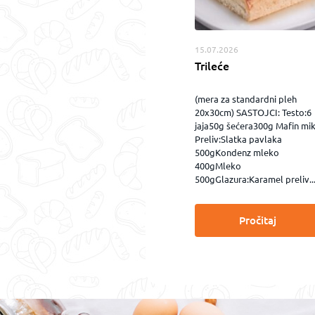
15.07.2026
Trileće
(mera za standardni pleh
20x30cm) SASTOJCI: Testo:6
jaja50g šećera300g Mafin mi
Preliv:Slatka pavlaka
500gKondenz mleko
400gMleko
500gGlazura:Karamel preliv..
Pročitaj