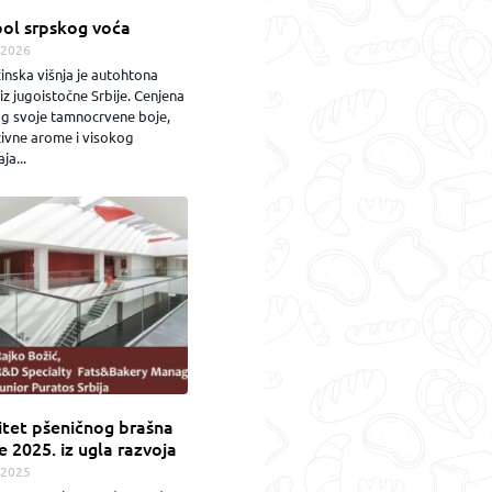
ol srpskog voća
.2026
inska višnja je autohtona
iz jugoistočne Srbije. Cenjena
og svoje tamnocrvene boje,
zivne arome i visokog
ja...
itet pšeničnog brašna
e 2025. iz ugla razvoja
.2025