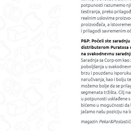
potpunosti razumemo njih
testiranja, preko prilago
realnim uslovima proizvo
proizvođača, a istovrem
i prilagodi savremenim oč
P&P: Počeli ste saradn
distributerom Puratosa 
na svakodnevnu saradnju
Saradnja sa Corp-om kao 
poboljšanja u svakodnevn
brzu i pouzdanu isporuku 
naručivanja, kao i bolju 
možemo bolje da se prila
segmenata tržišta. Cilj n
u potpunosti usklađene s 
bićemo u mogućnosti da 
jačamo našu poziciju na l
magazin
Pekar&Poslastič