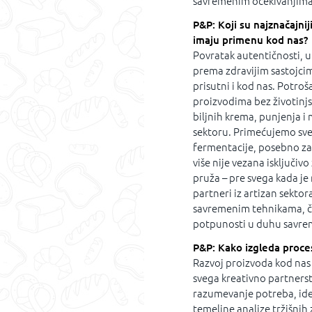
savremenim očekivanjima 
P&P: Koji su najznačajni
imaju primenu kod nas?
Povratak autentičnosti, up
prema zdravijim sastojcim
prisutni i kod nas. Potroša
proizvodima bez životinjs
biljnih krema, punjenja i
sektoru. Primećujemo sve
fermentacije, posebno za
više nije vezana isključivo
pruža – pre svega kada je 
partneri iz artizan sektor
savremenim tehnikama, čim
potpunosti u duhu savre
P&P: Kako izgleda proces
Razvoj proizvoda kod nas n
svega kreativno partnerst
razumevanje potreba, idej
temeljne analize tržišnih