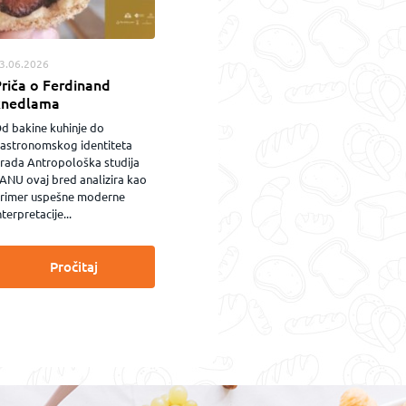
3.06.2026
riča o Ferdinand
knedlama
d bakine kuhinje do
astronomskog identiteta
rada Antropološka studija
ANU ovaj bred analizira kao
rimer uspešne moderne
nterpretacije...
Pročitaj