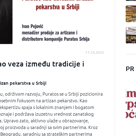
17.10.2025
o veza između tradicije i
PR
izan pekarstva u Srbiji
u, održivom razvoju, Puratos se u Srbiji pozicionira
osebnim fokusom na artizan pekarstvo. Kao
ekspertizu spaja s lokalnim znanjem i bogatom
oznaje i podržava izuzetnu vrednost zanatskog
a. Upravo zato, aktivno ulaže u obrazovanje,
oj proizvoda u saradnji sa svim partnerima. Kroz
 Beogradu, saradnju sa strateškim partnerima