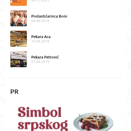
04.11.2021
Poslastičarnica Boni
06.06.2019
Pekara Aca
10.06.2019
Pekara Petrović
07.06.2019
PR