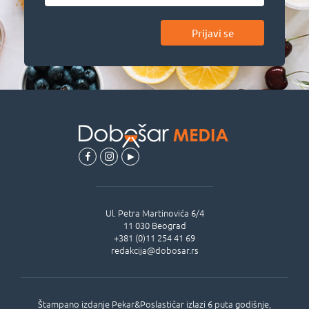
Prijavi se
Ul.
Petra Martinovića 6/4
11 030
Beograd
+381 (0)11 254 41 69
redakcija@dobosar.rs
Štampano izdanje Pekar&Poslastičar izlazi 6 puta godišnje,