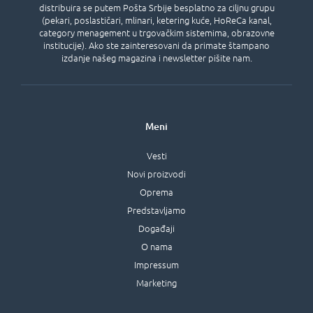
distribuira se putem Pošta Srbije besplatno za ciljnu grupu
(pekari, poslastičari, mlinari, ketering kuće, HoReCa kanal,
category menagement u trgovačkim sistemima, obrazovne
institucije). Ako ste zainteresovani da primate štampano
izdanje našeg magazina i newsletter pišite nam.
Meni
Vesti
Novi proizvodi
Oprema
Predstavljamo
Događaji
O nama
Impressum
Marketing