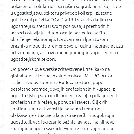
pokažemo i solidarnost sa našim sugrađanima koji rade
u ugostiteljstvu, sektoru privrede koji trpi izuzetne
gubitke od početka COVID-a 19. Izazovi sa kojima se
ugostitelji susreću u svom poslovanju prethodnih
meseci ostavljaju i dugoročnije posledice na šire
okruženje i ekonomiju. Na ovaj način ljudi tokom
praznika mogu da promene svoju rutinu, naprave pauzu
od spremanja, a istovremeno pomognu zaposlenima u
ugostiteljskom sektoru.
Od početka ove svetske zdravstvene krize, kako na
globalnom tako i na lokalnom nivou, METRO pruža
različite vidove podrške HoReCa sektoru, poput
besplatne promocije svojih profesionalnih kupaca iz
ugostiteljskog sektora ili nuđenja za njih prilagođenih
profesionalnih rešenja, ponuda i saveta. Cilj ovih
kontinuiranih aktivnosti je ne samo trenutno
olakšavanje situacije u kojoj su se našli mnogobrojni
ugostitelji, već i skretanje pažnje javnosti na njihovu
značajnu ulogu u svakodnevnom životu zajednica u