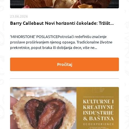
23.06.2026
Barry Callebaut Novi horizonti čokolade: Tržišt...
‘MINORSTONE’ POSLASTICEPotrošači redefinišu značenje
proslave proširivanjem njenog opsega. Tradicionalne životne
prekretnice, poput braka ili dobijanja dece, više ne...
Pročitaj