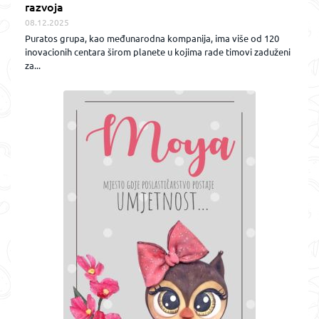
razvoja
08.12.2025
Puratos grupa, kao međunarodna kompanija, ima više od 120
inovacionih centara širom planete u kojima rade timovi zaduženi
za...