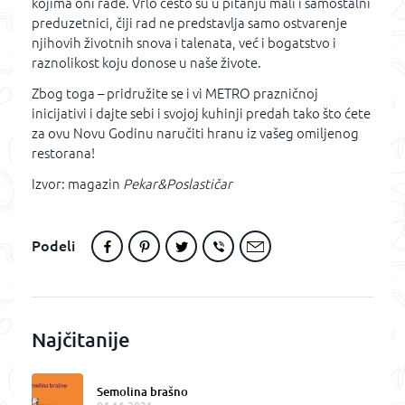
kojima oni rade. Vrlo često su u pitanju mali i samostalni
preduzetnici, čiji rad ne predstavlja samo ostvarenje
njihovih životnih snova i talenata, već i bogatstvo i
raznolikost koju donose u naše živote.
Zbog toga – pridružite se i vi METRO prazničnoj
inicijativi i dajte sebi i svojoj kuhinji predah tako što ćete
za ovu Novu Godinu naručiti hranu iz vašeg omiljenog
restorana!
Izvor: magazin
Pekar&Poslastičar
Podeli
Najčitanije
Semolina brašno