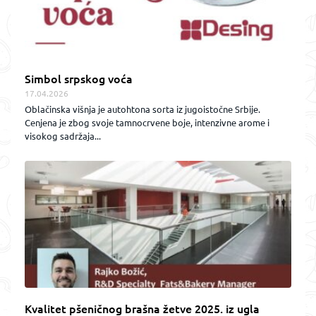
Simbol srpskog voća
17.04.2026
Oblačinska višnja je autohtona sorta iz jugoistočne Srbije.
Cenjena je zbog svoje tamnocrvene boje, intenzivne arome i
visokog sadržaja...
Kvalitet pšeničnog brašna žetve 2025. iz ugla