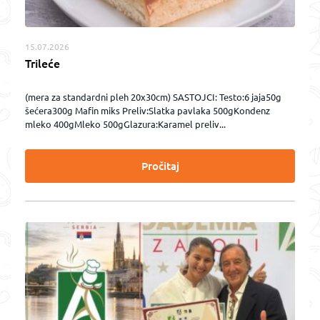
15.07.2026
Trileće
(mera za standardni pleh 20x30cm) SASTOJCI: Testo:6 jaja50g
šećera300g Mafin miks Preliv:Slatka pavlaka 500gKondenz
mleko 400gMleko 500gGlazura:Karamel preliv...
Pročitaj