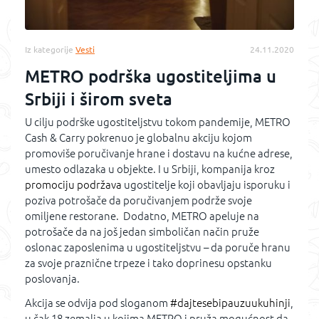
Iz kategorije
Vesti
24.11.2020
METRO podrška ugostiteljima u
Srbiji i širom sveta
U cilju podrške ugostiteljstvu tokom pandemije, METRO
Cash & Carry pokrenuo je globalnu akciju kojom
promoviše poručivanje hrane i dostavu na kućne adrese,
umesto odlazaka u objekte. I u Srbiji, kompanija kroz
promociju podržava
ugostitelje koji obavljaju isporuku i
poziva potrošače da poručivanjem podrže svoje
omiljene restorane. Dodatno, METRO apeluje na
potrošače da na još jedan simboličan način pruže
oslonac zaposlenima u ugostiteljstvu – da poruče hranu
za svoje praznične trpeze i tako doprinesu opstanku
poslovanja.
Akcija se odvija pod sloganom
#dajtesebipauzuukuhinji
,
u čak 18 zemalja u kojima METRO i pruža mogućnost da