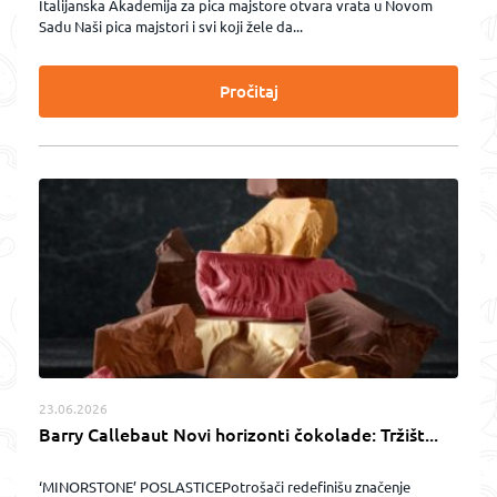
Italijanska Akademija za pica majstore otvara vrata u Novom
Sadu Naši pica majstori i svi koji žele da...
Pročitaj
23.06.2026
Barry Callebaut Novi horizonti čokolade: Tržišt...
‘MINORSTONE’ POSLASTICEPotrošači redefinišu značenje