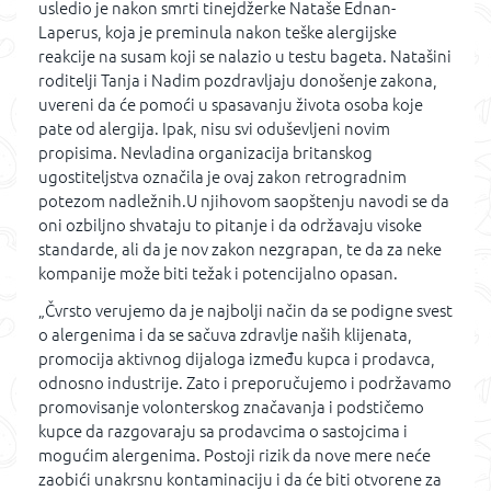
usledio je nakon smrti tinejdžerke Nataše Ednan-
Laperus, koja je preminula nakon teške alergijske
reakcije na susam koji se nalazio u testu bageta. Natašini
roditelji Tanja i Nadim pozdravljaju donošenje zakona,
uvereni da će pomoći u spasavanju života osoba koje
pate od alergija. Ipak, nisu svi oduševljeni novim
propisima. Nevladina organizacija britanskog
ugostiteljstva označila je ovaj zakon retrogradnim
potezom nadležnih.U njihovom saopštenju navodi se da
oni ozbiljno shvataju to pitanje i da održavaju visoke
standarde, ali da je nov zakon nezgrapan, te da za neke
kompanije može biti težak i potencijalno opasan.
„Čvrsto verujemo da je najbolji način da se podigne svest
o alergenima i da se sačuva zdravlje naših klijenata,
promocija aktivnog dijaloga između kupca i prodavca,
odnosno industrije. Zato i preporučujemo i podržavamo
promovisanje volonterskog značavanja i podstičemo
kupce da razgovaraju sa prodavcima o sastojcima i
mogućim alergenima. Postoji rizik da nove mere neće
zaobići unakrsnu kontaminaciju i da će biti otvorene za