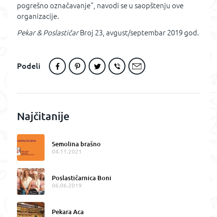
pogrešno označavanje“, navodi se u saopštenju ove
organizacije.
Pekar & Poslastičar
Broj 23, avgust/septembar 2019 god.
Podeli
Najčitanije
Semolina brašno
04.11.2021
Poslastičarnica Boni
06.06.2019
Pekara Aca