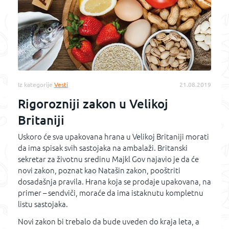
Iz kategorije
Vesti
21.08.2019
Rigorozniji zakon u Velikoj
Britaniji
Uskoro će sva upakovana hrana u Velikoj Britaniji morati
da ima spisak svih sastojaka na ambalaži. Britanski
sekretar za životnu sredinu Majkl Gov najavio je da će
novi zakon, poznat kao Natašin zakon, pooštriti
dosadašnja pravila. Hrana koja se prodaje upakovana, na
primer – sendviči, moraće da ima istaknutu kompletnu
listu sastojaka.
Novi zakon bi trebalo da bude uveden do kraja leta, a