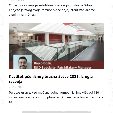
Oblačinska višnja je autohtona sorta iz jugoistočne Srbije.
Cenjena je zbog svoje tamnocrvene boje, intenzivne arome i
visokog sadržaja...
Kvalitet pšeničnog brašna žetve 2025. iz ugla
razvoja
08.12.2025
Puratos grupa, kao međunarodna kompanija, ima više od 120
inovacionih centara širom planete u kojima rade timovi zaduženi
za...