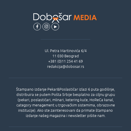
Ul.
Petra Martinovića 6/4
11 030
Beograd
+381 (0)11 254 41 69
redakcija@dobosar.rs
Štampano izdanje Pekar&Poslastičar izlazi 6 puta godišnje,
distribuira se putem Pošta Srbije besplatno za ciljnu grupu
(pekari, poslastičari, mlinari, ketering kuće, HoReCa kanal,
category menagement u trgovačkim sistemima, obrazovne
institucije). Ako ste zainteresovani da primate štampano
izdanje našeg magazina i newsletter pišite nam.