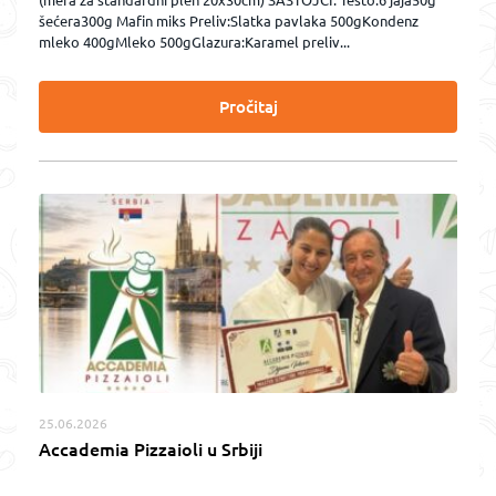
(mera za standardni pleh 20x30cm) SASTOJCI: Testo:6 jaja50g
šećera300g Mafin miks Preliv:Slatka pavlaka 500gKondenz
mleko 400gMleko 500gGlazura:Karamel preliv...
Pročitaj
25.06.2026
Accademia Pizzaioli u Srbiji