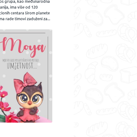
os grupa, kao međunarodna
nija, ima više od 120
cionih centara širom planete
ma rade timovi zaduženi za...