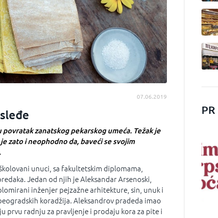
07.06.2019
PR
sleđe
u povratak zanatskog pekarskog umeća. Težak je
je zato i neophodno da, baveći se svojim
.
školovani unuci, sa fakultetskim diplomama,
 predaka. Jedan od njih je Aleksandar Arsenoski,
lomirani inženjer pejzažne arhitekture, sin, unuk i
beogradskih koradžija. Aleksandrov pradeda imao
ju prvu radnju za pravljenje i prodaju kora za pite i