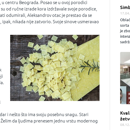
i, u centru Beograda. Posao se u ovoj porodici
Simb
 su od ručne izrade kora izdržavale svoje porodice,
17.04
ti odumirali, Aleksandrov otac je prestao da se
Oblač
 ipak, nikada nije zatvorio. Svoje sinove usmeravao
sorta 
je zb
inten
sadrža
,
k
ji
a.
k
Kval
ar i nešto što ima svoju posebnu snagu. Stari
žetv
. Želim da ljudima prenesem jednu vrstu modernog
08.12