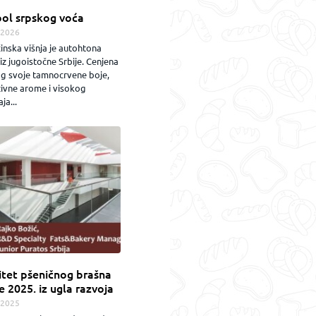
ol srpskog voća
.2026
inska višnja je autohtona
iz jugoistočne Srbije. Cenjena
og svoje tamnocrvene boje,
zivne arome i visokog
ja...
itet pšeničnog brašna
e 2025. iz ugla razvoja
.2025