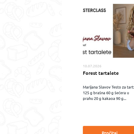
10.07.2026
Forest tartalete
Marijana Slavov Testo za tart
125 g brašna 60 g šećera u
prahu 20 g kakaoa 90 g...
Pročitaj