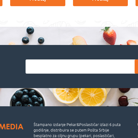
Štampano izdanje Pekar&Poslastičar izlazi 6 puta
godišnje, distribuira se putem Pošta Srbije
besplatno za ciljnu grupu (pekari, poslastičari,