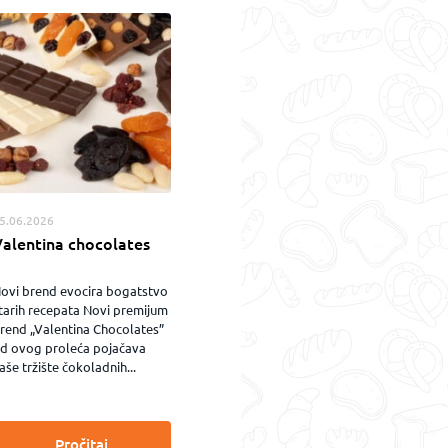
5.06.2026
Valentina chocolates
ovi brend evocira bogatstvo
tarih recepata Novi premijum
rend „Valentina Chocolates”
d ovog proleća pojačava
aše tržište čokoladnih...
Pročitaj