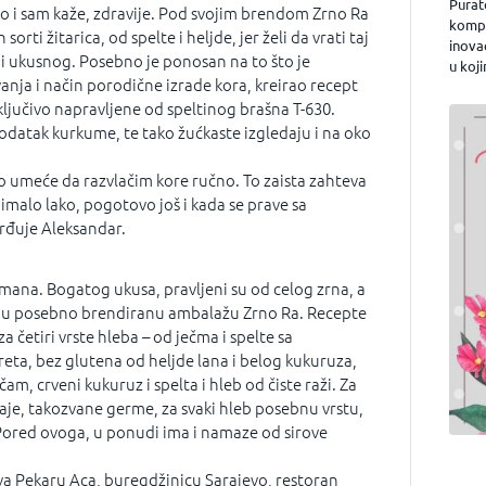
Purat
o i sam kaže, zdravije. Pod svojim brendom Zrno Ra
kompa
 sorti žitarica, od spelte i heljde, jer želi da vrati taj
inova
i ukusnog. Posebno je ponosan na to što je
u koji
vanja i način porodične izrade kora, kreirao recept
isključivo napravljene od speltinog brašna T-630.
dodatak kurkume, te tako žućkaste izgledaju i na oko
 umeće da razvlačim kore ručno. To zaista zahteva
 nimalo lako, pogotovo još i kada se prave sa
rđuje Aleksandar.
imana. Bogatog ukusa, pravljeni su od celog zrna, a
u u posebno brendiranu ambalažu Zrno Ra. Recepte
a četiri vrste hleba – od ječma i spelte sa
eta, bez glutena od heljde lana i belog kukuruza,
čam, crveni kukuruz i spelta i hleb od čiste raži. Za
maje, takozvane germe, za svaki hleb posebnu vrstu,
 Pored ovoga, u ponudi ima i namaze od sirove
 Pekaru Aca, buregdžinicu Sarajevo, restoran