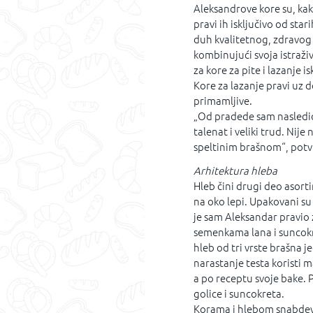
Aleksandrove kore su, kak
pravi ih isključivo od starih
duh kvalitetnog, zdravog 
kombinujući svoja istraži
za kore za pite i lazanje 
Kore za lazanje pravi uz 
primamljive.
„Od pradede sam nasledio
talenat i veliki trud. Nije
speltinim brašnom“, potv
Arhitektura hleba
Hleb čini drugi deo asort
na oko lepi. Upakovani s
je sam Aleksandar pravio z
semenkama lana i suncokr
hleb od tri vrste brašna je
narastanje testa koristi 
a po receptu svoje bake.
golice i suncokreta.
Korama i hlebom snabdeva