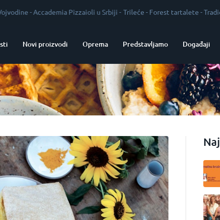
Accademia Pizzaioli u Srbiji
-
Trileće
-
Forest tartalete
-
Tradicija kao gar
sti
Novi proizvodi
Oprema
Predstavljamo
Događaji
Naj