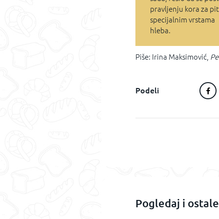
pravljenju kora za pit
specijalnim vrstama
hleba.
Piše: Irina Maksimović,
Pe
Podeli
Pogledaj i ostal