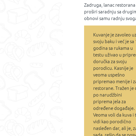
Zadruga, lanac restorana
proširi saradnju sa drugi
obnovi samu radnju svog
Kuvanje je zavoleo u
svoju baku i već je sa
godina sa rukama u
testu uživao u pripr
doručka za svoju
porodicu. Kasnije je
veoma uspešno
pripremao menije i z
restorane. Tražen je 
po narudžbini
priprema jela za
određene događaje.
Veoma voli da kuva i 
vidi kao porodično
nasleđen dar, ali je, z
sada, rešio da se posv