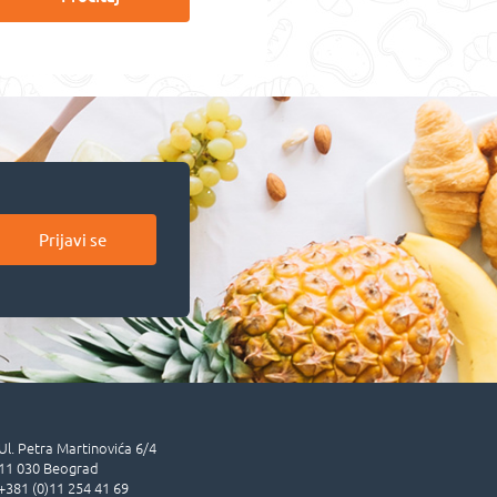
Prijavi se
Ul.
Petra Martinovića 6/4
11 030
Beograd
+381 (0)11 254 41 69