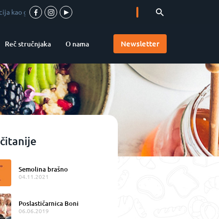
ant kvaliteta
-
Vrhunska pica u srcu Vojvodine
-
Accademia Pizzaioli u Srb
Newsletter
Reč stručnjaka
O nama
čitanije
Semolina brašno
04.11.2021
Poslastičarnica Boni
06.06.2019