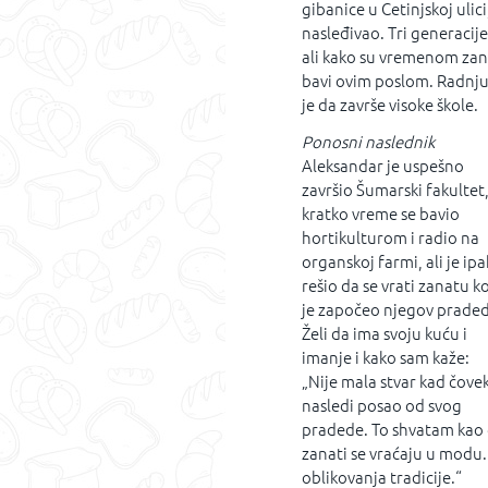
gibanice u Cetinjskoj ulic
nasleđivao. Tri generacije
ali kako su vremenom zana
bavi ovim poslom. Radnju,
je da završe visoke škole.
Ponosni naslednik
Aleksandar je uspešno
završio Šumarski fakultet
kratko vreme se bavio
hortikulturom i radio na
organskoj farmi, ali je ipa
rešio da se vrati zanatu ko
je započeo njegov praded
Želi da ima svoju kuću i
imanje i kako sam kaže:
„Nije mala stvar kad čove
nasledi posao od svog
pradede. To shvatam kao d
zanati se vraćaju u modu
oblikovanja tradicije.“