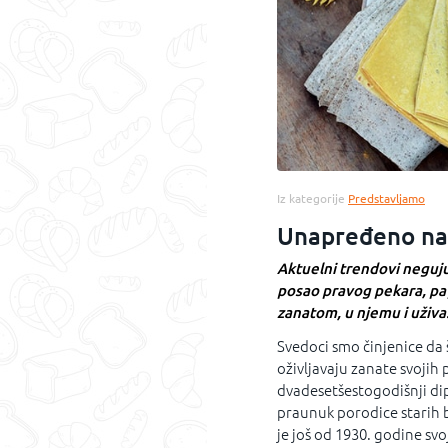
Iz kategorije
Predstavljamo
Unapređeno na
Aktuelni trendovi neguj
posao pravog pekara, pa 
zanatom, u njemu i uživa
Svedoci smo činjenice da 
oživljavaju zanate svojih
dvadesetšestogodišnji dip
praunuk porodice starih 
je još od 1930. godine svo