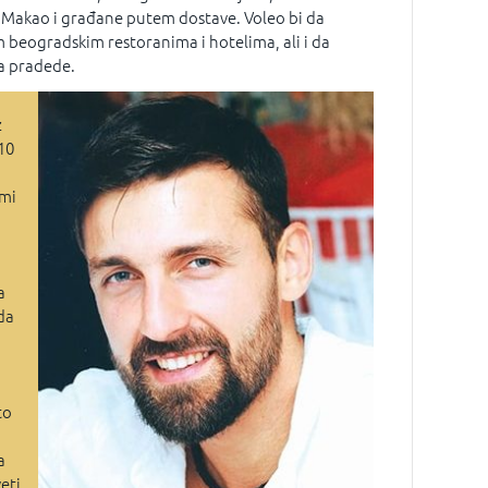
 Makao i građane putem dostave. Voleo bi da
m beogradskim restoranima i hotelima, ali i da
a pradede.
z
 10
emi
a
da
to
a
eti