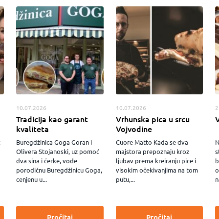
10.07.2026
10.07.2026
2
Tradicija kao garant
Vrhunska pica u srcu
kvaliteta
Vojvodine
:
Buregdžinica Goga Goran i
Cuore Matto Kada se dva
N
Olivera Stojanoski, uz pomoć
majstora prepoznaju kroz
s
dva sina i ćerke, vode
ljubav prema kreiranju pice i
b
porodičnu Buregdžinicu Goga,
visokim očekivanjima na tom
o
cenjenu u...
putu,...
n
Pročitaj
Pročitaj