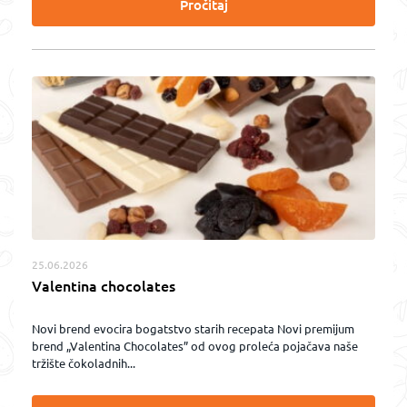
Pročitaj
25.06.2026
Valentina chocolates
Novi brend evocira bogatstvo starih recepata Novi premijum
brend „Valentina Chocolates” od ovog proleća pojačava naše
tržište čokoladnih...