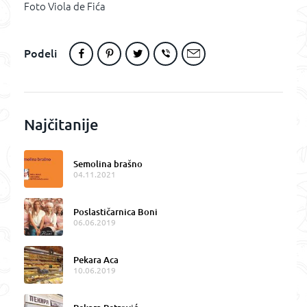
Foto Viola de Fića
Podeli
Najčitanije
Semolina brašno
04.11.2021
Poslastičarnica Boni
06.06.2019
Pekara Aca
10.06.2019