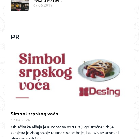
Pekara Petrović
07.06.2019
PR
Simbol srpskog voća
17.04.2026
Oblačinska višnja je autohtona sorta iz jugoistočne Srbije.
Cenjena je zbog svoje tamnocrvene boje, intenzivne arome i
visokog sadržaja...