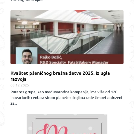
Kvalitet pšeničnog brašna žetve 2025. iz ugla
razvoja
08.12.2025
Puratos grupa, kao međunarodna kompanija, ima više od 120
inovacionih centara širom planete u kojima rade timovi zaduženi
za...