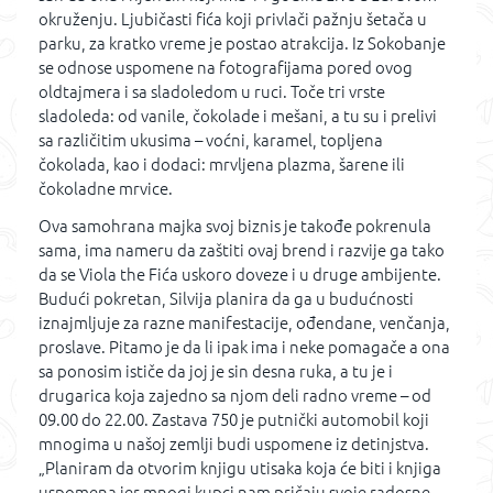
okruženju. Ljubičasti fića koji privlači pažnju šetača u
parku, za kratko vreme je postao atrakcija. Iz Sokobanje
se odnose uspomene na fotografijama pored ovog
oldtajmera i sa sladoledom u ruci. Toče tri vrste
sladoleda: od vanile, čokolade i mešani, a tu su i prelivi
sa različitim ukusima – voćni, karamel, topljena
čokolada, kao i dodaci: mrvljena plazma, šarene ili
čokoladne mrvice.
Ova samohrana majka svoj biznis je takođe pokrenula
sama, ima nameru da zaštiti ovaj brend i razvije ga tako
da se Viola the Fića uskoro doveze i u druge ambijente.
Budući pokretan, Silvija planira da ga u budućnosti
iznajmljuje za razne manifestacije, ođendane, venčanja,
proslave. Pitamo je da li ipak ima i neke pomagače a ona
sa ponosim ističe da joj je sin desna ruka, a tu je i
drugarica koja zajedno sa njom deli radno vreme – od
09.00 do 22.00. Zastava 750 je putnički automobil koji
mnogima u našoj zemlji budi uspomene iz detinjstva.
„Planiram da otvorim knjigu utisaka koja će biti i knjiga
uspomena jer mnogi kupci nam pričaju svoje radosne