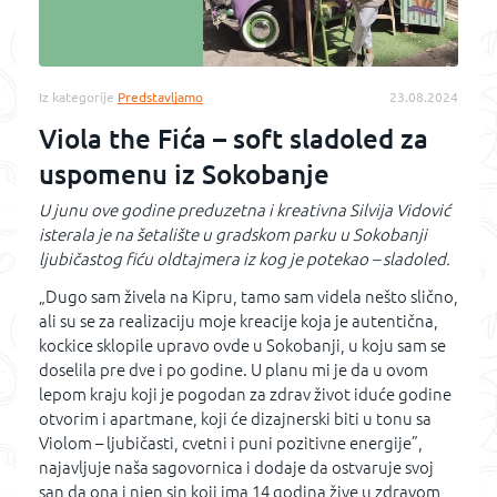
Iz kategorije
Predstavljamo
23.08.2024
Viola the Fića – soft sladoled za
uspomenu iz Sokobanje
U junu ove godine preduzetna i kreativna Silvija Vidović
isterala je na šetalište u gradskom parku u Sokobanji
ljubičastog fiću oldtajmera iz kog je potekao – sladoled.
„Dugo sam živela na Kipru, tamo sam videla nešto slično,
ali su se za realizaciju moje kreacije koja je autentična,
kockice sklopile upravo ovde u Sokobanji, u koju sam se
doselila pre dve i po godine. U planu mi je da u ovom
lepom kraju koji je pogodan za zdrav život iduće godine
otvorim i apartmane, koji će dizajnerski biti u tonu sa
Violom – ljubičasti, cvetni i puni pozitivne energije”,
najavljuje naša sagovornica i dodaje da ostvaruje svoj
san da ona i njen sin koji ima 14 godina žive u zdravom