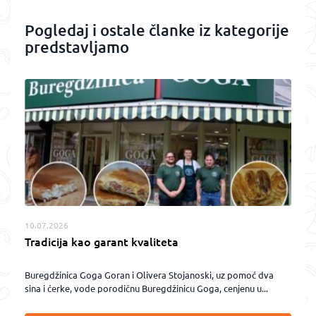
Pogledaj i ostale članke iz kategorije
predstavljamo
10.07.2026
Tradicija kao garant kvaliteta
Buregdžinica Goga Goran i Olivera Stojanoski, uz pomoć dva
sina i ćerke, vode porodičnu Buregdžinicu Goga, cenjenu u...