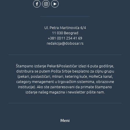
Ul.
Petra Martinovića 6/4
11 030
Beograd
+381 (0)11 254 41 69
redakcija@dobosar.rs
Štampano izdanje Pekar&Poslastičar izlazi 6 puta godišnje,
distribuira se putem Pošta Srbije besplatno za ciljnu grupu
(pekari, poslastičari, mlinari, ketering kuće, HoReCa kanal,
category menagement u trgovačkim sistemima, obrazovne
institucije). Ako ste zainteresovani da primate štampano
izdanje našeg magazina i newsletter pišite nam.
Meni