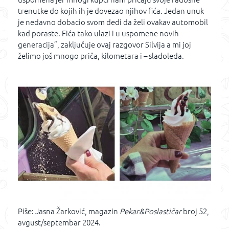
trenutke do kojih ih je dovezao njihov fića. Jedan unuk
je nedavno dobacio svom dedi da želi ovakav automobil
kad poraste. Fića tako ulazi i u uspomene novih
generacija”, zaključuje ovaj razgovor Silvija a mi joj
želimo još mnogo priča, kilometara i – sladoleda.
Piše: Jasna Žarković, magazin
Pekar&Poslastičar
broj 52,
avgust/septembar 2024.