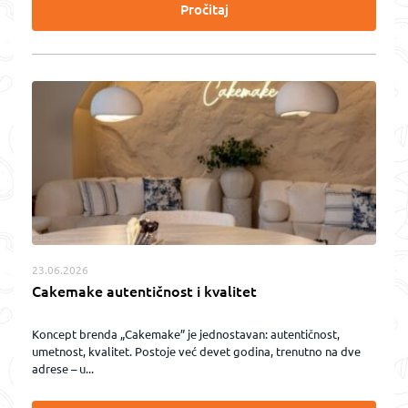
Pročitaj
23.06.2026
Cakemake autentičnost i kvalitet
Koncept brenda „Cakemake” je jednostavan: autentičnost,
umetnost, kvalitet. Postoje već devet godina, trenutno na dve
adrese – u...