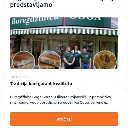
predstavljamo
10.07.2026
Tradicija kao garant kvaliteta
Buregdžinica Goga Goran i Olivera Stojanoski, uz pomoć dva
sina i ćerke, vode porodičnu Buregdžinicu Goga, cenjenu u...
Pročitaj