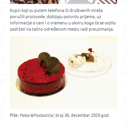
Kupci koji su putem telefona ili društvenih mreža
poručili proizvode, dobijaju potvrdu prijema, uz
informacije o ceni i o vremenu u okviru koga će se vozilo
zadržati na tačno određenom mestu radi preuzimanja.
Piše:
Pekar&Poslastičar,
broj 30, decembar 2020 god.