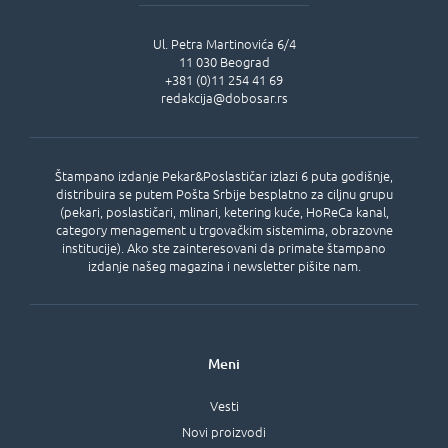
Ul.
Petra Martinovića 6/4
11 030
Beograd
+381 (0)11 254 41 69
redakcija@dobosar.rs
Štampano izdanje Pekar&Poslastičar izlazi 6 puta godišnje,
distribuira se putem Pošta Srbije besplatno za ciljnu grupu
(pekari, poslastičari, mlinari, ketering kuće, HoReCa kanal,
category menagement u trgovačkim sistemima, obrazovne
institucije). Ako ste zainteresovani da primate štampano
izdanje našeg magazina i newsletter pišite nam.
Meni
Vesti
Novi proizvodi