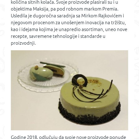
količina sitnih kolača. Svoje proizvode plasirali su i u
objektima Maksija, pa pod robnom markom Premia.
Usledila je dugoročna saradnja sa Mirkom Rajkovićem i
njegovom procenom za unošenjem inovacija na tržištu,
kao i idejama kojima je unapredio asortiman, uneo nove
recepte, savremene tehnologije i standarde u
proizvodnji.
Godine 2018. odlučuju da svoje nove proizvode ponude