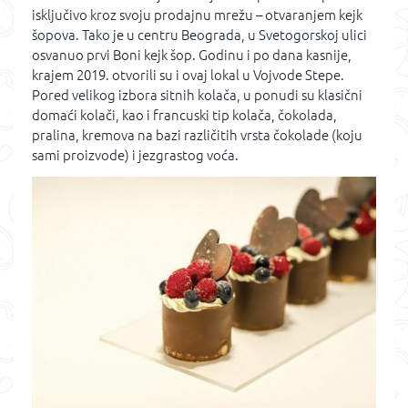
isključivo kroz svoju prodajnu mrežu – otvaranjem kejk
šopova. Tako je u centru Beograda, u Svetogorskoj ulici
osvanuo prvi Boni kejk šop. Godinu i po dana kasnije,
krajem 2019. otvorili su i ovaj lokal u Vojvode Stepe.
Pored velikog izbora sitnih kolača, u ponudi su klasični
domaći kolači, kao i francuski tip kolača, čokolada,
pralina, kremova na bazi različitih vrsta čokolade (koju
sami proizvode) i jezgrastog voća.