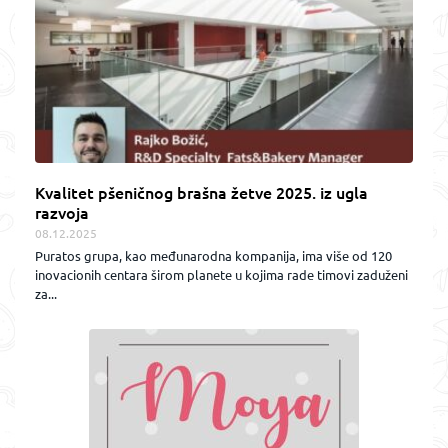
Kvalitet pšeničnog brašna žetve 2025. iz ugla
razvoja
08.12.2025
Puratos grupa, kao međunarodna kompanija, ima više od 120
inovacionih centara širom planete u kojima rade timovi zaduženi
za...