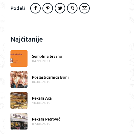
Podeli
Najčitanije
Semolina brašno
04.11.2021
Poslastičarnica Boni
06.06.2019
Pekara Aca
10.06.2019
Pekara Petrović
07.06.2019