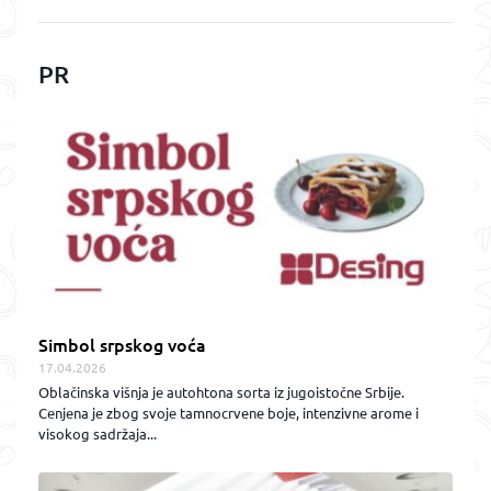
PR
Simbol srpskog voća
17.04.2026
Oblačinska višnja je autohtona sorta iz jugoistočne Srbije.
Cenjena je zbog svoje tamnocrvene boje, intenzivne arome i
visokog sadržaja...