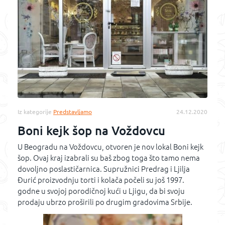
Iz kategorije
Predstavljamo
24.12.2020
Boni kejk šop na Voždovcu
U Beogradu na Voždovcu, otvoren je nov lokal Boni kejk
šop. Ovaj kraj izabrali su baš zbog toga što tamo nema
dovoljno poslastičarnica. Supružnici Predrag i Ljilja
Đurić proizvodnju torti i kolača počeli su još 1997.
godne u svojoj porodičnoj kući u Ljigu, da bi svoju
prodaju ubrzo proširili po drugim gradovima Srbije.