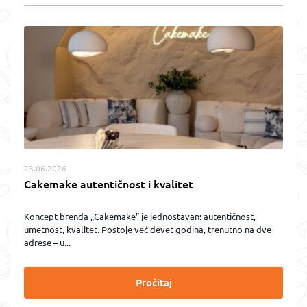
23.06.2026
Cakemake autentičnost i kvalitet
Koncept brenda „Cakemake” je jednostavan: autentičnost,
umetnost, kvalitet. Postoje već devet godina, trenutno na dve
adrese – u...
Pročitaj