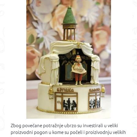
Zbog povećane potražnje ubrzo su investirali u veliki
proizvodni pogon u kome su počeli i proizivodnju velikih