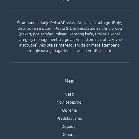
Štampano izdanje Pekar&Poslastičar izlazi 6 puta godišnje,
distribuira se putem Pošta Srbije besplatno za ciljnu grupu
(pekari, poslastičari, mlinari, ketering kuće, HoReCa kanal,
category menagement u trgovačkim sistemima, obrazovne
institucije). Ako ste zainteresovani da primate štampano
izdanje našeg magazina i newsletter pišite nam.
Meni
Vesti
Novi proizvodi
Oprema
Predstavljamo
Događaji
O nama