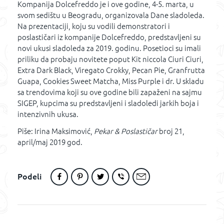
Kompanija Dolcefreddo je i ove godine, 4-5. marta, u
svom sedištu u Beogradu, organizovala Dane sladoleda.
Na prezentaciji, koju su vodili demonstratori i
poslastičari iz kompanije Dolcefreddo, predstavljeni su
novi ukusi sladoleda za 2019. godinu. Posetioci su imali
priliku da probaju novitete poput Kit niccola Ciuri Ciuri,
Extra Dark Black, Viregato Crokky, Pecan Pie, Granfrutta
Guapa, Cookies Sweet Matcha, Miss Purple i dr. U skladu
sa trendovima koji su ove godine bili zapaženi na sajmu
SIGEP, kupcima su predstavljeni i sladoledi jarkih boja i
intenzivnih ukusa.
Piše: Irina Maksimović,
Pekar & Poslastičar
broj 21,
april/maj 2019 god.
Podeli