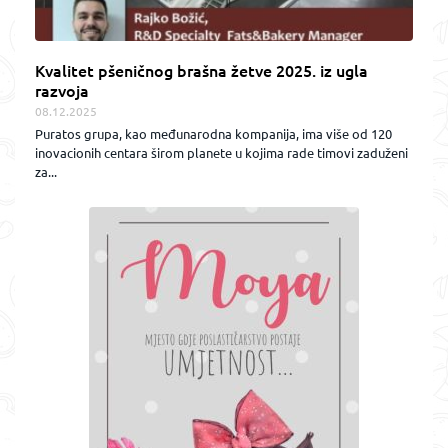
Kvalitet pšeničnog brašna žetve 2025. iz ugla
razvoja
08.12.2025
Puratos grupa, kao međunarodna kompanija, ima više od 120
inovacionih centara širom planete u kojima rade timovi zaduženi
za...