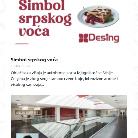
Simbol srpskog voća
17.04.2026
Oblačinska višnja je autohtona sorta iz jugoistočne Srbije.
Cenjena je zbog svoje tamnocrvene boje, intenzivne arome i
visokog sadržaja...