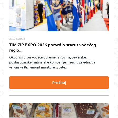
23.06.2026
TIM ZIP EXPO 2026 potvrdio status vodećeg
regio...
Okupivši proizvođače opreme i sirovina, pekarske,
poslastičarske i mlinarske kompanije, naučnu zajednicu i
vrhunske Richemont majstore iz cele...
Pročitaj