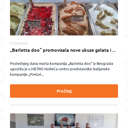
17.04.2026
„Barletta doo” promovisala nove ukuse gelata i ...
Poslednjeg dana marta kompanija „Barletta doo” iz Beograda
ugostila je u METRO HoReCa centru predstavnike italijanske
kompanije „PreGel...
Pročitaj