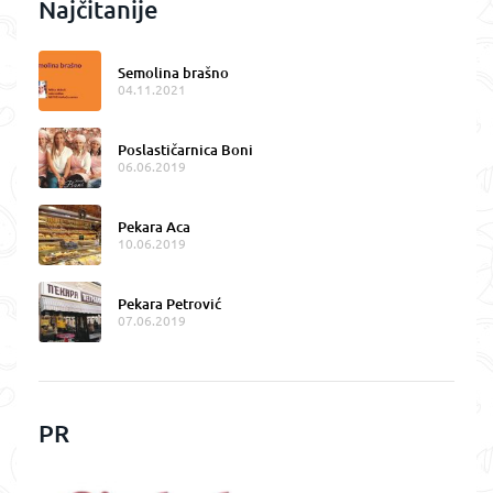
Najčitanije
Semolina brašno
04.11.2021
Poslastičarnica Boni
06.06.2019
Pekara Aca
10.06.2019
Pekara Petrović
07.06.2019
PR