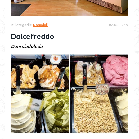
Iz kategorije
Događaji
02.08.2019
Dolcefreddo
Dani sladoleda