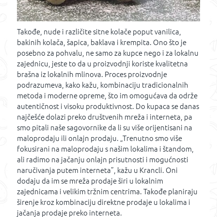
Takođe, nude i različite sitne kolače poput vanilica,
bakinih kolača, šapica, baklava i krempita. Ono što je
posebno za pohvalu, ne samo za kupce nego i za lokalnu
zajednicu, jeste to da u proizvodnji koriste kvalitetna
brašna iz lokalnih mlinova. Proces proizvodnje
podrazumeva, kako kažu, kombinaciju tradicionalnih
metoda i moderne opreme, što im omogućava da održe
autentičnost i visoku produktivnost. Do kupaca se danas
najčešće dolazi preko društvenih mreža i interneta, pa
smo pitali naše sagovornike da li su više orijentisani na
maloprodaju ili onlajn prodaju. „Trenutno smo više
fokusirani na maloprodaju s našim lokalima i štandom,
ali radimo na jačanju onlajn prisutnosti i mogućnosti
naručivanja putem interneta”, kažu u Krancli. Oni
dodaju da im se mreža prodaje širi u lokalnim
zajednicama i velikim tržnim centrima. Takođe planiraju
širenje kroz kombinaciju direktne prodaje u lokalima i
jačanja prodaje preko interneta.