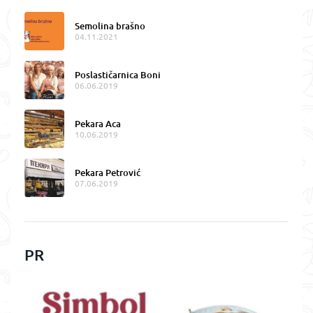
Semolina brašno
04.11.2021
Poslastičarnica Boni
06.06.2019
Pekara Aca
10.06.2019
Pekara Petrović
07.06.2019
PR