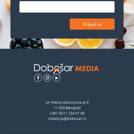
Prijavi se
Ul.
Petra Martinovića 6/4
11 030
Beograd
+381 (0)11 254 41 69
redakcija@dobosar.rs