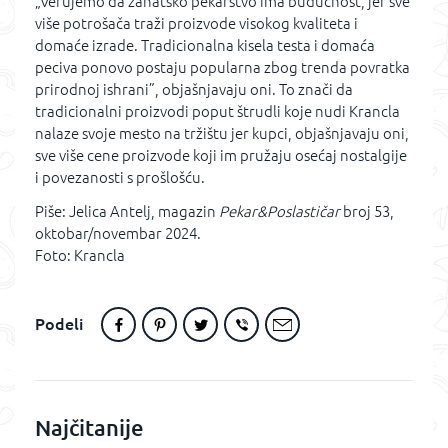
„Verujemo da zanatsko pekarstvo ima budućnost, jer sve
više potrošača traži proizvode visokog kvaliteta i
domaće izrade. Tradicionalna kisela testa i domaća
peciva ponovo postaju popularna zbog trenda povratka
prirodnoj ishrani”, objašnjavaju oni. To znači da
tradicionalni proizvodi poput štrudli koje nudi Krancla
nalaze svoje mesto na tržištu jer kupci, objašnjavaju oni,
sve više cene proizvode koji im pružaju osećaj nostalgije
i povezanosti s prošlošću.
Piše: Jelica Antelj, magazin
Pekar&Poslastičar
broj 53,
oktobar/novembar 2024.
Foto: Krancla
Podeli
Najčitanije