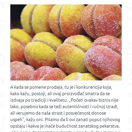
A kada se pomene prodaja, tu je i konkurencija koja,
kako kažu, postoji, ali ovaj proizvođač smatra da se
izdvaja po tradiciji i kvalitetu. „Početi ovakav biznis nije
lako, posebno kada se teži autentičnosti i ručnoj izradi,
ali verujemo da naša strast i posvećenost donose
uspeh”, kažu oni. Pitamo da li ovi zanati poput njihovog
opstaju i kakva je inače budućnost zanatskog pekarstva.