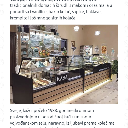
tradicionalnih domaćih štrudli s makom i orasima, a u
ponudi su i vanilice, bakin kolač, šapice, baklave,
krempite i još mnogo sitnih kolača.
Sve je, kažu, počelo 1988. godine skromnom
proizvodnjom u porodičnoj kući u mirnom
vojvođanskom selu, naravno, iz ljubavi prema kolačima