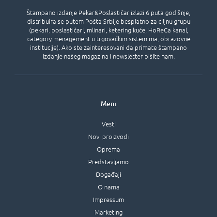
Štampano izdanje Pekar&Poslastičar izlazi 6 puta godišnje,
distribuira se putem Pošta Srbije besplatno za ciljnu grupu
(pekari, poslastičari, mlinari, ketering kuće, HoReCa kanal,
category menagement u trgovačkim sistemima, obrazovne
institucije). Ako ste zainteresovani da primate štampano
izdanje našeg magazina i newsletter pišite nam.
Meni
Vesti
Novi proizvodi
Oprema
Predstavljamo
Događaji
O nama
Impressum
Marketing