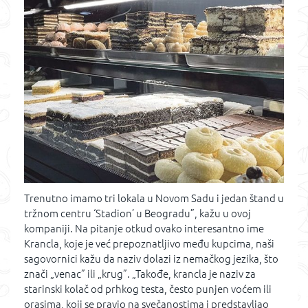
Trenutno imamo tri lokala u Novom Sadu i jedan štand u
tržnom centru ‘Stadion’ u Beogradu”, kažu u ovoj
kompaniji. Na pitanje otkud ovako interesantno ime
Krancla, koje je već prepoznatljivo među kupcima, naši
sagovornici kažu da naziv dolazi iz nemačkog jezika, što
znači „venac” ili „krug”. „Takođe, krancla je naziv za
starinski kolač od prhkog testa, često punjen voćem ili
orasima, koji se pravio na svečanostima i predstavljao