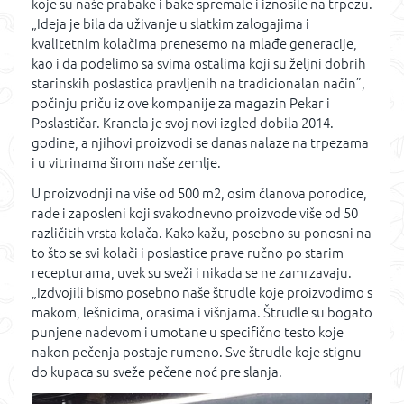
koje su naše prabake i bake spremale i iznosile na trpezu.
„Ideja je bila da uživanje u slatkim zalogajima i
kvalitetnim kolačima prenesemo na mlađe generacije,
kao i da podelimo sa svima ostalima koji su željni dobrih
starinskih poslastica pravljenih na tradicionalan način”,
počinju priču iz ove kompanije za magazin Pekar i
Poslastičar. Krancla je svoj novi izgled dobila 2014.
godine, a njihovi proizvodi se danas nalaze na trpezama
i u vitrinama širom naše zemlje.
U proizvodnji na više od 500 m2, osim članova porodice,
rade i zaposleni koji svakodnevno proizvode više od 50
različitih vrsta kolača. Kako kažu, posebno su ponosni na
to što se svi kolači i poslastice prave ručno po starim
recepturama, uvek su sveži i nikada se ne zamrzavaju.
„Izdvojili bismo posebno naše štrudle koje proizvodimo s
makom, lešnicima, orasima i višnjama. Štrudle su bogato
punjene nadevom i umotane u specifično testo koje
nakon pečenja postaje rumeno. Sve štrudle koje stignu
do kupaca su sveže pečene noć pre slanja.