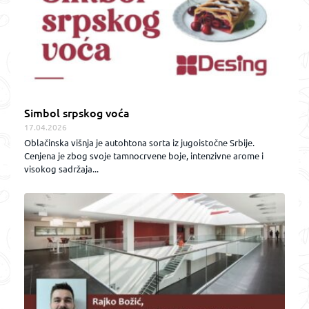
Simbol srpskog voća
17.04.2026
Oblačinska višnja je autohtona sorta iz jugoistočne Srbije.
Cenjena je zbog svoje tamnocrvene boje, intenzivne arome i
visokog sadržaja...