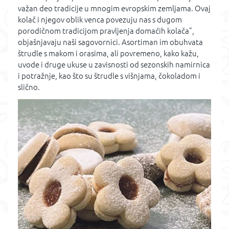
važan deo tradicije u mnogim evropskim zemljama. Ovaj
kolač i njegov oblik venca povezuju nas s dugom
porodičnom tradicijom pravljenja domaćih kolača”,
objašnjavaju naši sagovornici. Asortiman im obuhvata
štrudle s makom i orasima, ali povremeno, kako kažu,
uvode i druge ukuse u zavisnosti od sezonskih namirnica
i potražnje, kao što su štrudle s višnjama, čokoladom i
slično.