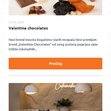
25.06.2026
Valentina chocolates
Novi brend evocira bogatstvo starih recepata Novi premijum
brend „Valentina Chocolates” od ovog proleća pojačava naše
tržište čokoladnih...
Pročitaj