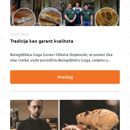
10.07.2026
Tradicija kao garant kvaliteta
Buregdžinica Goga Goran i Olivera Stojanoski, uz pomoć dva
sina i ćerke, vode porodičnu Buregdžinicu Goga, cenjenu u...
Pročitaj