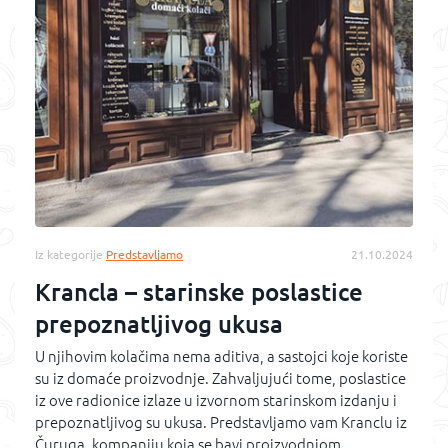
Iz kategorije
Predstavljamo
21.10.2024
Krancla – starinske poslastice
prepoznatljivog ukusa
U njihovim kolačima nema aditiva, a sastojci koje koriste
su iz domaće proizvodnje. Zahvaljujući tome, poslastice
iz ove radionice izlaze u izvornom starinskom izdanju i
prepoznatljivog su ukusa. Predstavljamo vam Kranclu iz
Čuruga, kompaniju koja se bavi proizvodnjom