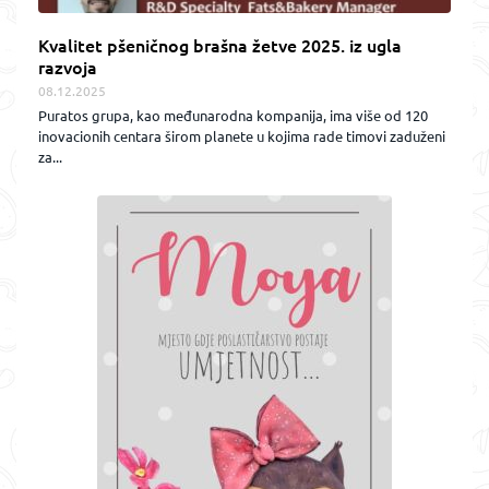
Kvalitet pšeničnog brašna žetve 2025. iz ugla
razvoja
08.12.2025
Puratos grupa, kao međunarodna kompanija, ima više od 120
inovacionih centara širom planete u kojima rade timovi zaduženi
za...