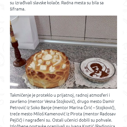
su izrađivali slavske kolače. Radna mesta su bila sa
šiframa.
Takmičenje je proteklo u prijatnoj, radnoj atmosferi i
završeno (mentor Vesna Stojković), drugo mesto Damir
Petrović iz Soko Banje (mentor Marina Ćirić – Stojković),
treće mesto Miloš Kamenović iz Pirota (mentor Radosav
Pejčić) i nagrađeni su. Ostali učenici dobili su pohvale.
Izložbene postavke ocenjivali su Ivana Kostić (Radionica