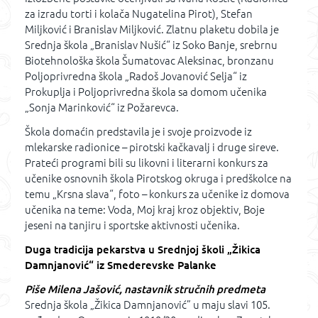
za izradu torti i kolača Nugatelina Pirot), Stefan
Miljković i Branislav Miljković. Zlatnu plaketu dobila je
Srednja škola „Branislav Nušić“ iz Soko Banje, srebrnu
Biotehnološka škola Šumatovac Aleksinac, bronzanu
Poljoprivredna škola „Radoš Jovanović Selja“ iz
Prokuplja i Poljoprivredna škola sa domom učenika
„Sonja Marinković“ iz Požarevca.
Škola domaćin predstavila je i svoje proizvode iz
mlekarske radionice – pirotski kačkavalj i druge sireve.
Prateći programi bili su likovni i literarni konkurs za
učenike osnovnih škola Pirotskog okruga i predškolce na
temu „Krsna slava“, foto – konkurs za učenike iz domova
učenika na teme: Voda, Moj kraj kroz objektiv, Boje
jeseni na tanjiru i sportske aktivnosti učenika.
Duga tradicija pekarstva u Srednjoj školi „Žikica
Damnjanović“ iz Smederevske Palanke
Piše Milena Jašović, nastavnik stručnih predmeta
Srednja škola „Žikica Damnjanović” u maju slavi 105.