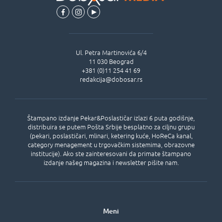
Ul.
Petra Martinovića 6/4
11 030
Beograd
+381 (0)11 254 41 69
redakcija@dobosar.rs
Štampano izdanje Pekar&Poslastičar izlazi 6 puta godišnje,
distribuira se putem Pošta Srbije besplatno za ciljnu grupu
(pekari, poslastičari, mlinari, ketering kuće, HoReCa kanal,
category menagement u trgovačkim sistemima, obrazovne
institucije). Ako ste zainteresovani da primate štampano
izdanje našeg magazina i newsletter pišite nam.
Meni