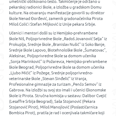
umetnički oblikovano testo. Takmičenje je održano u
pekarskoj radionici škole, a izložba u gradskom Domu
kulture. Na otvaranju manifestacije govorili su direktor
škole Nenad Đorđević, zamenik gradonačelnika Pirota
Miloš Colić i Stefan Miljković iz Unije pekara Srbije.
Učenici i mentori došli su iz Hemijsko-prehrambene
škole Niš, Poljoprivredne škole „Radoš Jovanović Selja“ iz
Prokuplja, Srednje škole „Branislav Nušić“ iz Soko Banje,
Srednje škole Lapovo, Biotehnološke škole „Šumatovac”,
Aleksinac, Poljoprivredne škole sa domom učenika
„Sonja Marinković“ iz Požarevca, Hemijsko-prehrambene
škole Beograd, Poljoprivredne škole sa domom učenika
„Ljubo Mićić“ iz Požege, Srednje poljoprivredno-
veterinarske škole „Stevan Sinđelić“ iz Vranja,
Profesionalne gimnazije za turizam „Penčo Semov“ iz
Gabrova. Na izložbi su svoj sto imali i učenici Ekonomske
škole iz Pirota. Stručna komisija u sastavu: Dalibor Cvejić
(Lesaffre Srbija Beograd), Saša Stojanović (Pekara
Stojanović Pirot), Miloš Manojlović (Poslastičarnica
Bombica Pirot), pratila je rad i ocenjivala takmičare koji