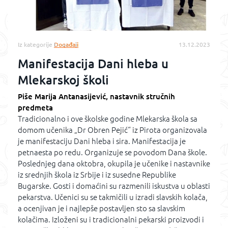
Iz kategorije
Događaji
13.12.2023
Manifestacija Dani hleba u
Mlekarskoj školi
Piše Marija Antanasijević, nastavnik stručnih
predmeta
Tradicionalno i ove školske godine Mlekarska škola sa
domom učenika „Dr Obren Pejić“ iz Pirota organizovala
je manifestaciju Dani hleba i sira. Manifestacija je
petnaesta po redu. Organizuje se povodom Dana škole.
Poslednjeg dana oktobra, okupila je učenike i nastavnike
iz srednjih škola iz Srbije i iz susedne Republike
Bugarske. Gosti i domaćini su razmenili iskustva u oblasti
pekarstva. Učenici su se takmičili u izradi slavskih kolača,
a ocenjivan je i najlepše postavljen sto sa slavskim
kolačima. Izloženi su i tradicionalni pekarski proizvodi i