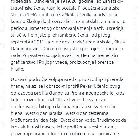
rođendan. Osnovana je 1919/20. godine kao Zanatsko-
trgovinska škola, kasnije postaje Produžena zanatska
škola, a 1946. dobija naziv Škola učenika u privredi u
kojoj se školuju kadrovi različitih zanatskih zanimanja. U
periodu usmerenog obrazovanja menja naziv u srednju
stručnu Hemijsko-prehrambenu školu i od prvog
septembra 2011. godine nosi naziv Srednja škola „Žikica
Damnjanović”. Danas u našoj školi postoje tri područja
rada: Zdravstvo i socijalna zaštita, Hemija, nemetali i
grafičarstvo i Poljoprivreda, proizvodnja i prerada
hrane.
U okviru područja Poljoprivreda, proizvodnja i prerada
hrane, nalazi se i obrazovni profil Pekar. Učenici ovog
obrazovog profila članovi su Prehrambene sekcije, kroz
koju sprovodimo različite aktivnosti vezane za
obeležavanje bitnijih datuma kao što su Svetski dan
hleba, Svetski dan jabuka, Svetski dan testenina,
Međunarodni dan čaja i Svetski dan vode. Trudimo se da
kroz aktivnosti naše sekcije podižemo svest o hrani,
pravilnoj ishrani, odnosno da utičemo na formiranje