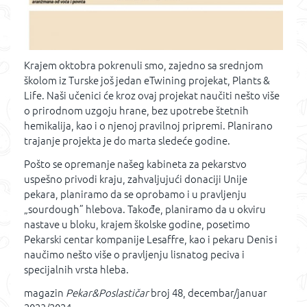
Krajem oktobra pokrenuli smo, zajedno sa srednjom
školom iz Turske još jedan eTwining projekat, Plants &
Life. Naši učenici će kroz ovaj projekat naučiti nešto više
o prirodnom uzgoju hrane, bez upotrebe štetnih
hemikalija, kao i o njenoj pravilnoj pripremi. Planirano
trajanje projekta je do marta sledeće godine.
Pošto se opremanje našeg kabineta za pekarstvo
uspešno privodi kraju, zahvaljujući donaciji Unije
pekara, planiramo da se oprobamo i u pravljenju
„sourdough” hlebova. Takođe, planiramo da u okviru
nastave u bloku, krajem školske godine, posetimo
Pekarski centar kompanije Lesaffre, kao i pekaru Denis i
naučimo nešto više o pravljenju lisnatog peciva i
specijalnih vrsta hleba.
magazin
Pekar&Poslastičar
broj 48, decembar/januar